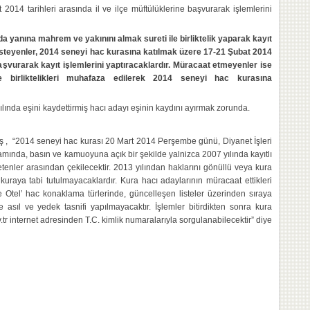
t 2014 tarihleri arasında il ve ilçe müftülüklerine başvurarak işlemlerini
 da yanına mahrem ve yakınını almak sureti ile birliktelik yaparak kayıt
isteyenler, 2014 seneyi hac kurasına katılmak üzere 17-21 Şubat 2014
başvurarak kayıt işlemlerini yaptıracaklardır. Müracaat etmeyenler ise
 birliktelikleri muhafaza edilerek 2014 seneyi hac kurasına
ılında eşini kaydettirmiş hacı adayı eşinin kaydını ayırmak zorunda.
ktaş , “2014 seneyi hac kurası 20 Mart 2014 Perşembe günü, Diyanet İşleri
amında, basın ve kamuoyuna açık bir şekilde yalnizca 2007 yılında kayıtlı
etenler arasından çekilecektir. 2013 yılından haklarını gönüllü veya kura
raya tabi tutulmayacaklardır. Kura hacı adaylarının müracaat ettikleri
e Otel’ hac konaklama türlerinde, güncelleşen listeler üzerinden sıraya
asıl ve yedek tasnifi yapılmayacaktır. İşlemler bitirdikten sonra kura
v.tr internet adresinden T.C. kimlik numaralarıyla sorgulanabilecektir” diye