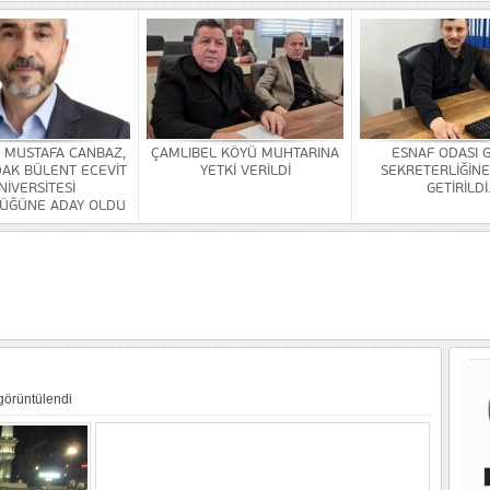
HİZMETİ KALDIRILDI
NSI DÜZENLENDİ
ÜRLÜĞÜ BİNASİ YAPILACAK
. MUSTAFA CANBAZ,
ÇAMLIBEL KÖYÜ MUHTARINA
ESNAF ODASI 
AK BÜLENT ECEVİT
YETKİ VERİLDİ
SEKRETERLİĞİNE
OR
NİVERSİTESİ
GETİRİLDİ
ÜĞÜNE ADAY OLDU
ULDAK BÜLENT ECEVİT ÜNİVERSİTESİ REKTÖRLÜĞÜNE ADAY OLDU
 SEZER GETİRİLDİ.
A VE YAŞATMA DERNEĞİ KONGRESİ YAPILDI
görüntülendi