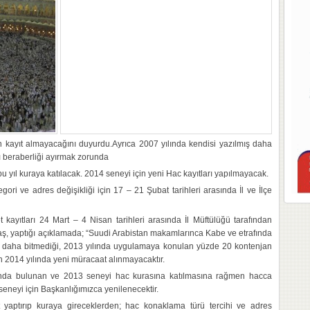
in kayıt almayacağını duyurdu.Ayrıca 2007 yılında kendisi yazılmış daha
ı beraberliği ayırmak zorunda
u yıl kuraya katılacak. 2014 seneyi için yeni Hac kayıtları yapılmayacak.
gori ve adres değişikliği için 17 – 21 Şubat tarihleri arasında İl ve İlçe
 kayıtları 24 Mart – 4 Nisan tarihleri arasında İl Müftülüğü tarafından
aş, yaptığı açıklamada; “Suudi Arabistan makamlarınca Kabe ve etrafında
 daha bitmediği, 2013 yılında uygulamaya konulan yüzde 20 kontenjan
 2014 yılında yeni müracaat alınmayacaktır.
nda bulunan ve 2013 seneyi hac kurasına katılmasına rağmen hacca
seneyi için Başkanlığımızca yenilenecektir.
ıt yaptırıp kuraya gireceklerden; hac konaklama türü tercihi ve adres