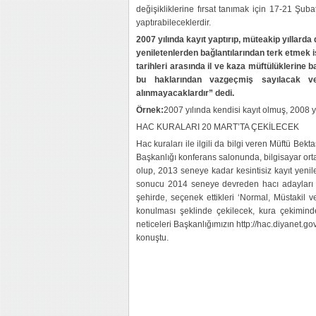
değişikliklerine fırsat tanımak için 17-21 Şuba
yaptırabileceklerdir.
2007 yılında kayıt yaptırıp, müteakip yıllarda
yeniletenlerden bağlantılarından terk etmek 
tarihleri arasında il ve kaza müftülüklerine 
bu haklarından vazgeçmiş sayılacak ve
alınmayacaklardır” dedi.
Örnek:
2007 yılında kendisi kayıt olmuş, 2008 y
HAC KURALARI 20 MART’TA ÇEKİLECEK
Hac kuraları ile ilgili da bilgi veren Müftü Be
Başkanlığı konferans salonunda, bilgisayar ort
olup, 2013 seneye kadar kesintisiz kayıt yenil
sonucu 2014 seneye devreden hacı adayları ku
şehirde, seçenek ettikleri ‘Normal, Müstakil v
konulması şeklinde çekilecek, kura çekiminde 
neticeleri Başkanlığımızın http://hac.diyanet.go
konuştu.