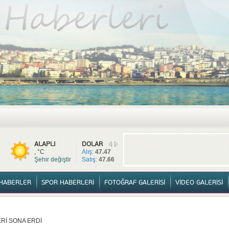
TÜM HABERLER
YURTTAN HABERLER
SPOR HABERLERİ
FOTOĞ
ALAPLI
DOLAR
, °C
Alış:
47.47
Şehir değiştir
Satış:
47.66
HABERLER
SPOR HABERLERİ
FOTOĞRAF GALERİSİ
VİDEO GALERİSİ
Rİ SONA ERDİ