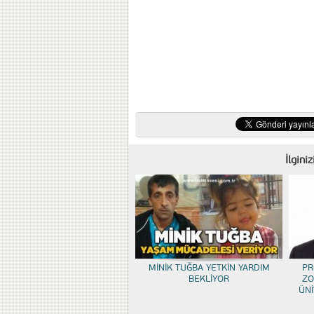
İlgini
MİNİK TUĞBA YETKİN YARDIM
PR
BEKLİYOR
ZO
ÜNİ