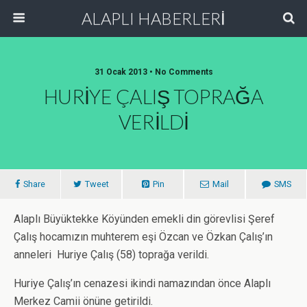
ALAPLI HABERLERİ
31 Ocak 2013 • No Comments
HURİYE ÇALIŞ TOPRAĞA
VERİLDİ
Share
Tweet
Pin
Mail
SMS
Alaplı Büyüktekke Köyünden emekli din görevlisi Şeref
Çalış hocamızın muhterem eşi Özcan ve Özkan Çalış’ın
anneleri Huriye Çalış (58) toprağa verildi.
Huriye Çalış’ın cenazesi ikindi namazından önce Alaplı
Merkez Camii önüne getirildi.