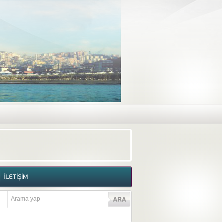
RAF GALERİSİ
VİDEO GALERİSİ
İLETİŞİM
İLETİŞİM