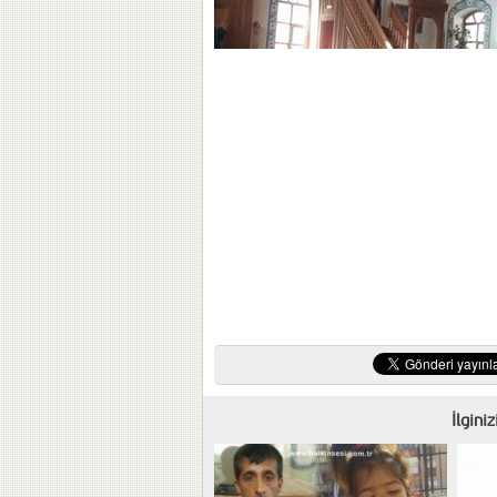
İlgini