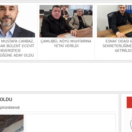
HİZMETİ KALDIRILDI
NSI DÜZENLENDİ
ÜRLÜĞÜ BİNASİ YAPILACAK
. MUSTAFA CANBAZ,
ÇAMLIBEL KÖYÜ MUHTARINA
ESNAF ODASI 
AK BÜLENT ECEVİT
YETKİ VERİLDİ
SEKRETERLİĞİNE
OR
NİVERSİTESİ
GETİRİLDİ
ÜĞÜNE ADAY OLDU
ULDAK BÜLENT ECEVİT ÜNİVERSİTESİ REKTÖRLÜĞÜNE ADAY OLDU
 SEZER GETİRİLDİ.
A VE YAŞATMA DERNEĞİ KONGRESİ YAPILDI
 OLDU
görüntülendi