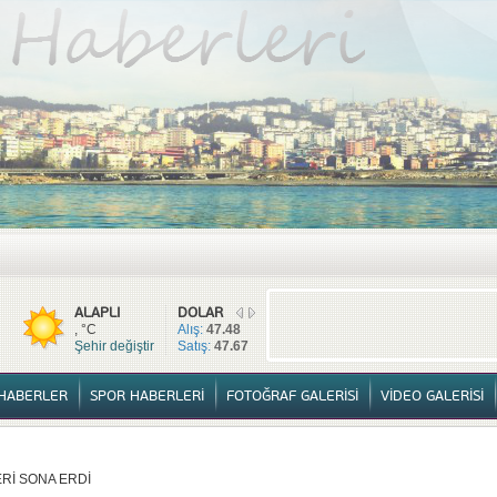
TÜM HABERLER
YURTTAN HABERLER
SPOR HABERLERİ
FOTOĞ
ALAPLI
DOLAR
, °C
Alış:
47.48
Şehir değiştir
Satış:
47.67
HABERLER
SPOR HABERLERİ
FOTOĞRAF GALERİSİ
VİDEO GALERİSİ
Rİ SONA ERDİ