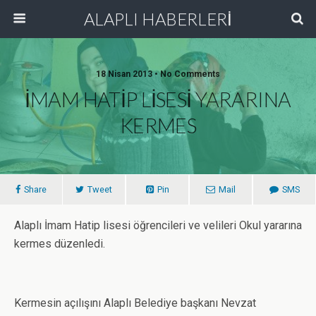
ALAPLI HABERLERİ
18 Nisan 2013 • No Comments
İMAM HATİP LİSESİ YARARINA
KERMES
Share
Tweet
Pin
Mail
SMS
Alaplı İmam Hatip lisesi öğrencileri ve velileri Okul yararına
kermes düzenledi.
Kermesin açılışını Alaplı Belediye başkanı Nevzat