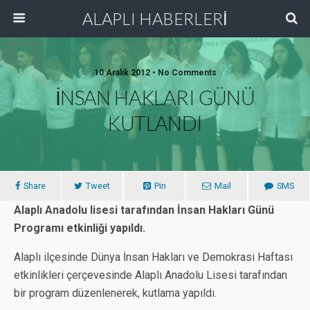
ALAPLI HABERLERİ
10 Aralık 2012 • No Comments
İNSAN HAKLARI GÜNÜ
KUTLANDI
Share
Tweet
Pin
Mail
SMS
Alaplı Anadolu lisesi tarafından İnsan Hakları Günü
Programı etkinliği yapıldı.
Alaplı ilçesinde Dünya İnsan Hakları ve Demokrasi Haftası
etkinlikleri çerçevesinde Alaplı Anadolu Lisesi tarafından
bir program düzenlenerek, kutlama yapıldı.