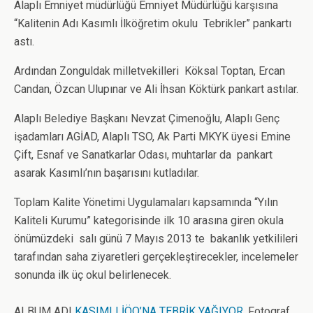
Alaplı Emniyet müdürlüğü Emniyet Müdürlüğü karşısına
“Kalitenin Adı Kasımlı İlköğretim okulu Tebrikler” pankartı
astı.
Ardından Zonguldak milletvekilleri Köksal Toptan, Ercan
Candan, Özcan Ulupınar ve Ali İhsan Köktürk pankart astılar.
Alaplı Belediye Başkanı Nevzat Çimenoğlu, Alaplı Genç
işadamları AGİAD, Alaplı TSO, Ak Parti MKYK üyesi Emine
Çift, Esnaf ve Sanatkarlar Odası, muhtarlar da pankart
asarak Kasımlı’nın başarısını kutladılar.
Toplam Kalite Yönetimi Uygulamaları kapsamında “Yılın
Kaliteli Kurumu” kategorisinde ilk 10 arasına giren okula
önümüzdeki salı günü 7 Mayıs 2013 te bakanlık yetkilileri
tarafından saha ziyaretleri gerçekleştirecekler, incelemeler
sonunda ilk üç okul belirlenecek.
ALBUM ADI
KASIMLI İÖO’NA TEBRİK YAĞIYOR
, Fotograf