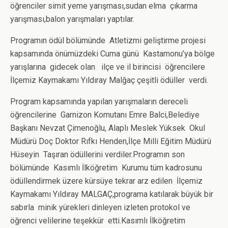
öğrenciler simit yeme yarışması,sudan elma çıkarma
yarışması,balon yarışmaları yaptılar.
Programın ödül bölümünde Atletizmi geliştirme projesi
kapsamında önümüzdeki Cuma günü Kastamonu’ya bölge
yarışlarına gidecek olan ilçe ve il birincisi öğrencilere
İlçemiz Kaymakamı Yıldıray Malğaç çeşitli ödüller verdi.
Program kapsamında yapılan yarışmaların dereceli
öğrencilerine Garnizon Komutanı Emre Balci,Belediye
Başkanı Nevzat Çimenoğlu, Alaplı Meslek Yüksek Okul
Müdürü Doç Doktor Rıfkı Henden,İlçe Milli Eğitim Müdürü
Hüseyin Taşıran ödüllerini verdiler.Programın son
bölümünde Kasımlı İlköğretim Kurumu tüm kadrosunu
ödüllendirmek üzere kürsüye tekrar arz edilen İlçemiz
Kaymakamı Yıldıray MALGAÇ,programa katılarak büyük bir
sabırla minik yürekleri dinleyen izleten protokol ve
öğrenci velilerine teşekkür etti.Kasımlı İlköğretim