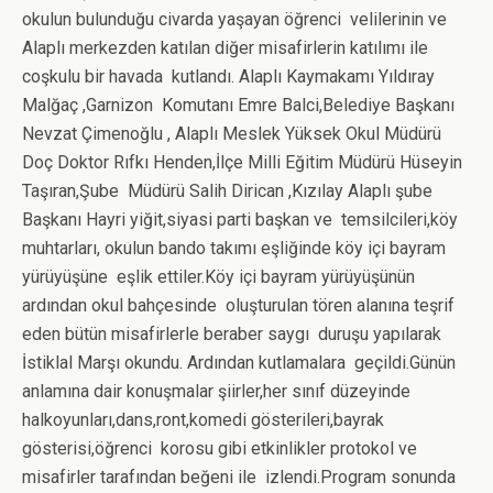
okulun bulunduğu civarda yaşayan öğrenci velilerinin ve
Alaplı merkezden katılan diğer misafirlerin katılımı ile
coşkulu bir havada kutlandı. Alaplı Kaymakamı Yıldıray
Malğaç ,Garnizon Komutanı Emre Balci,Belediye Başkanı
Nevzat Çimenoğlu , Alaplı Meslek Yüksek Okul Müdürü
Doç Doktor Rıfkı Henden,İlçe Milli Eğitim Müdürü Hüseyin
Taşıran,Şube Müdürü Salih Dirican ,Kızılay Alaplı şube
Başkanı Hayri yiğit,siyasi parti başkan ve temsilcileri,köy
muhtarları, okulun bando takımı eşliğinde köy içi bayram
yürüyüşüne eşlik ettiler.Köy içi bayram yürüyüşünün
ardından okul bahçesinde oluşturulan tören alanına teşrif
eden bütün misafirlerle beraber saygı duruşu yapılarak
İstiklal Marşı okundu. Ardından kutlamalara geçildi.Günün
anlamına dair konuşmalar şiirler,her sınıf düzeyinde
halkoyunları,dans,ront,komedi gösterileri,bayrak
gösterisi,öğrenci korosu gibi etkinlikler protokol ve
misafirler tarafından beğeni ile izlendi.Program sonunda