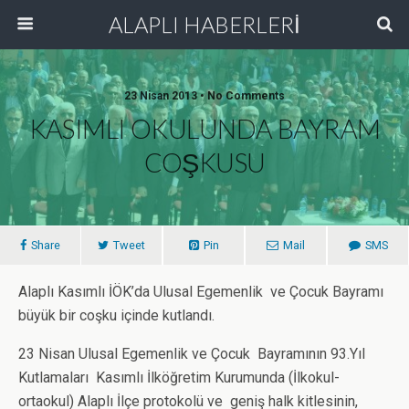
ALAPLI HABERLERİ
23 Nisan 2013 • No Comments
KASIMLI OKULUNDA BAYRAM
COŞKUSU
Share
Tweet
Pin
Mail
SMS
Alaplı Kasımlı İÖK’da Ulusal Egemenlik ve Çocuk Bayramı
büyük bir coşku içinde kutlandı.
23 Nisan Ulusal Egemenlik ve Çocuk Bayramının 93.Yıl
Kutlamaları Kasımlı İlköğretim Kurumunda (İlkokul-
ortaokul) Alaplı İlçe protokolü ve geniş halk kitlesinin,