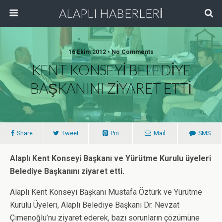
ALAPLI HABERLERİ
16 Ekim 2012 • No Comments
KENT KONSEYİ BELEDİYE
BAŞKANINI ZİYARET ETTİ
Share
Tweet
Pin
Mail
SMS
Alaplı Kent Konseyi Başkanı ve Yürütme Kurulu üyeleri
Belediye Başkanını ziyaret etti.
Alaplı Kent Konseyi Başkanı Mustafa Öztürk ve Yürütme
Kurulu Üyeleri, Alaplı Belediye Başkanı Dr. Nevzat
Çimenoğlu’nu ziyaret ederek, bazı sorunların çözümüne