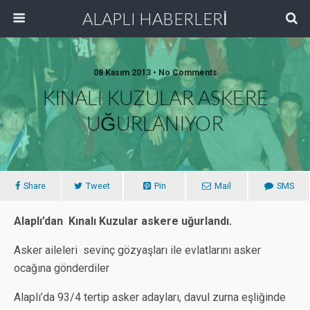
ALAPLI HABERLERİ
08 Kasım 2013 • No Comments
KINALI KUZULAR ASKERE
UĞURLANIYOR
Share
Tweet
Pin
Mail
SMS
Alaplı’dan Kınalı Kuzular askere uğurlandı.
Asker aileleri sevinç gözyaşları ile evlatlarını asker
ocağına gönderdiler
Alaplı’da 93/4 tertip asker adayları, davul zurna eşliğinde