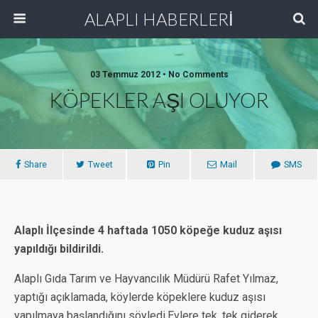
ALAPLI HABERLERİ
03 Temmuz 2012 • No Comments
KÖPEKLER AŞI OLUYOR
Share
Tweet
Pin
Mail
SMS
Alaplı İlçesinde 4 haftada 1050 köpeğe kuduz aşısı
yapıldığı bildirildi.
Alaplı Gıda Tarım ve Hayvancılık Müdürü Rafet Yılmaz,
yaptığı açıklamada, köylerde köpeklere kuduz aşısı
yapılmaya başlandığını söyledi.Evlere tek, tek giderek