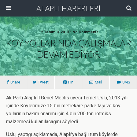
ALAPLI HABERLERİ
12 Temmuz 2013 • No Comments
KÖY YOLLARINDA ÇALIŞMALAR
DEVAM EDİYOR
Share
Tweet
Pin
Mail
SMS
Ak Parti Alaplı İl Genel Meclis üyesi Temel Uslu, 2013 yılı
içinde Köylerimize 15 bin metrekare parke taşı ve köy
yollarının bakım onarımı için 4 bin 200 ton rotmiks
malzemesi kullanılacağını söyledi
Uslu, yaptığı açıklamada, Alaplı’ya bağlı tüm köylerde