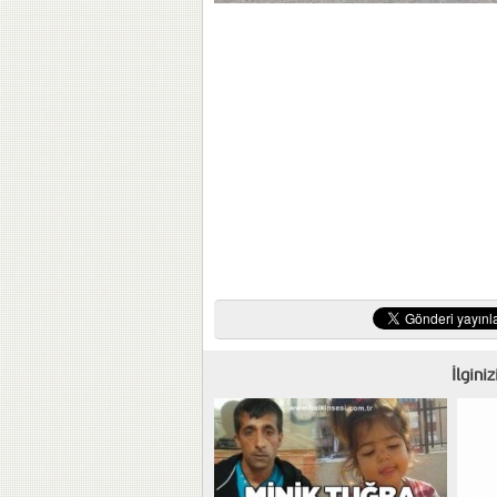
İlgini