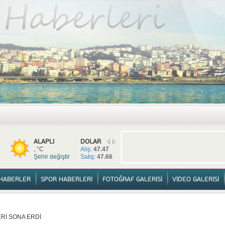
TÜM HABERLER
YURTTAN HABERLER
SPOR HABERLERİ
FOTOĞ
ALAPLI
DOLAR
, °C
Alış:
47.47
Şehir değiştir
Satış:
47.66
HABERLER
SPOR HABERLERİ
FOTOĞRAF GALERİSİ
VİDEO GALERİSİ
Rİ SONA ERDİ