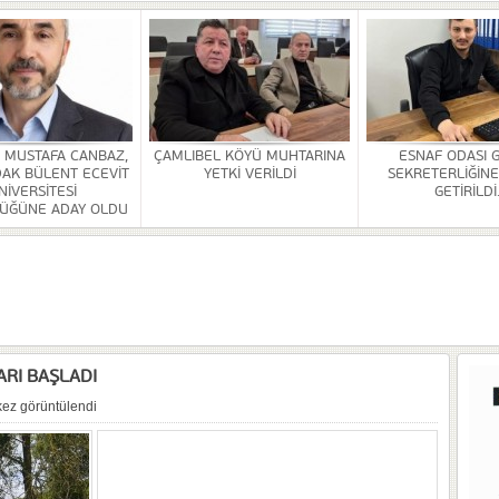
HİZMETİ KALDIRILDI
NSI DÜZENLENDİ
ÜRLÜĞÜ BİNASİ YAPILACAK
. MUSTAFA CANBAZ,
ÇAMLIBEL KÖYÜ MUHTARINA
ESNAF ODASI 
AK BÜLENT ECEVİT
YETKİ VERİLDİ
SEKRETERLİĞİNE
OR
NİVERSİTESİ
GETİRİLDİ
ÜĞÜNE ADAY OLDU
ULDAK BÜLENT ECEVİT ÜNİVERSİTESİ REKTÖRLÜĞÜNE ADAY OLDU
 SEZER GETİRİLDİ.
A VE YAŞATMA DERNEĞİ KONGRESİ YAPILDI
RI BAŞLADI
kez görüntülendi