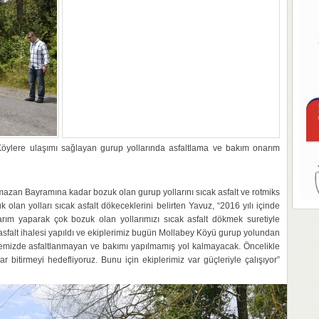
Köylere ulaşımı sağlayan gurup yollarında asfaltlama ve bakım onarım
mazan Bayramına kadar bozuk olan gurup yollarını sıcak asfalt ve rotmiks
k olan yolları sıcak asfalt dökeceklerini belirten Yavuz, “2016 yılı içinde
rım yaparak çok bozuk olan yollarımızı sıcak asfalt dökmek suretiyle
 asfalt ihalesi yapıldı ve ekiplerimiz bugün Mollabey Köyü gurup yolundan
lçemizde asfaltlanmayan ve bakımı yapılmamış yol kalmayacak. Öncelikle
bitirmeyi hedefliyoruz. Bunu için ekiplerimiz var güçleriyle çalışıyor”