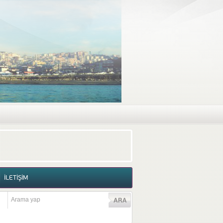
RAF GALERİSİ
VİDEO GALERİSİ
İLETİŞİM
İLETİŞİM