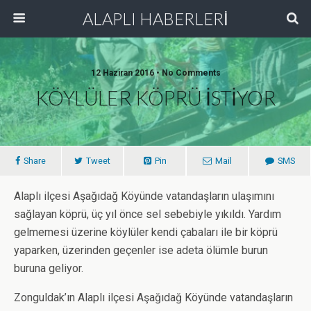
ALAPLI HABERLERİ
12 Haziran 2016 • No Comments
KÖYLÜLER KÖPRÜ İSTİYOR
Share
Tweet
Pin
Mail
SMS
Alaplı ilçesi Aşağıdağ Köyünde vatandaşların ulaşımını
sağlayan köprü, üç yıl önce sel sebebiyle yıkıldı. Yardım
gelmemesi üzerine köylüler kendi çabaları ile bir köprü
yaparken, üzerinden geçenler ise adeta ölümle burun
buruna geliyor.
Zonguldak’ın Alaplı ilçesi Aşağıdağ Köyünde vatandaşların