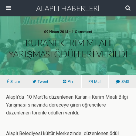
ALAPLI HABERLERİ
09 Nisan 2014 • 1 Comment
KURANI KERİM MEALİ
YARIŞMASI ÖDÜLLERİ VERİLDİ
Share
Tweet
Pin
Mail
SMS
Alaplı’da 10 Mart’ta düzenlenen Kur’an-ı Kerim Meali Bilgi
Yarışması sınavında dereceye giren öğrencilere
düzenlenen törenle ödülleri verildi.
Alaplı Belediyesi kültür Merkezinde düzenlenen ödül