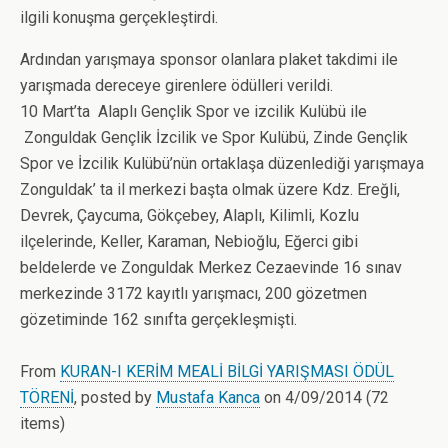
ilgili konuşma gerçekleştirdi.
Ardından yarışmaya sponsor olanlara plaket takdimi ile
yarışmada dereceye girenlere ödülleri verildi.
10 Mart’ta Alaplı Gençlik Spor ve izcilik Kulübü ile
Zonguldak Gençlik İzcilik ve Spor Kulübü, Zinde Gençlik
Spor ve İzcilik Kulübü’nün ortaklaşa düzenlediği yarışmaya
Zonguldak’ ta il merkezi başta olmak üzere Kdz. Ereğli,
Devrek, Çaycuma, Gökçebey, Alaplı, Kilimli, Kozlu
ilçelerinde, Keller, Karaman, Nebioğlu, Eğerci gibi
beldelerde ve Zonguldak Merkez Cezaevinde 16 sınav
merkezinde 3172 kayıtlı yarışmacı, 200 gözetmen
gözetiminde 162 sınıfta gerçekleşmişti.
From
KURAN-I KERİM MEALİ BİLGİ YARIŞMASI ÖDÜL
TÖRENİ
, posted by
Mustafa Kanca
on 4/09/2014 (72
items)