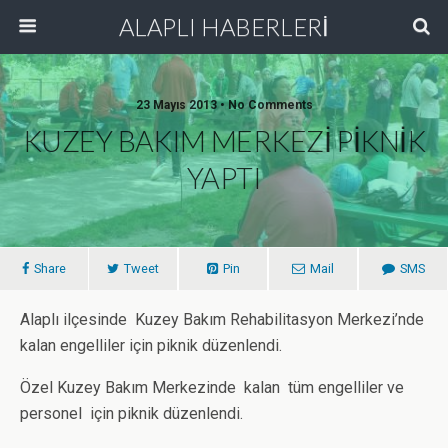
ALAPLI HABERLERİ
23 Mayıs 2013 • No Comments
KUZEY BAKIM MERKEZİ PİKNİK
YAPTI
Share
Tweet
Pin
Mail
SMS
Alaplı ilçesinde Kuzey Bakım Rehabilitasyon Merkezi’nde
kalan engelliler için piknik düzenlendi.
Özel Kuzey Bakım Merkezinde kalan tüm engelliler ve
personel için piknik düzenlendi.