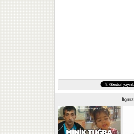
İlgini