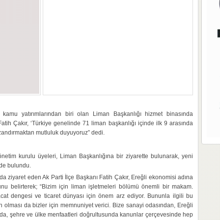
ı kamu yatırımlarından biri olan Liman Başkanlığı hizmet binasında
tih Çakır, ‘Türkiye genelinde 71 liman başkanlığı içinde ilk 9 arasında
azandırmaktan mutluluk duyuyoruz” dedi.
önetim kurulu üyeleri, Liman Başkanlığına bir ziyarette bulunarak, yeni
rde bulundu.
ziyaret eden Ak Parti İlçe Başkanı Fatih Çakır, Ereğli ekonomisi adına
u belirterek; “Bizim için liman işletmeleri bölümü önemli bir makam.
racat dengesi ve ticaret dünyası için önem arz ediyor. Bununla ilgili bu
 olması da bizler için memnuniyet verici. Bize sanayi odasından, Ereğli
ında, şehre ve ülke menfaatleri doğrultusunda kanunlar çerçevesinde hep