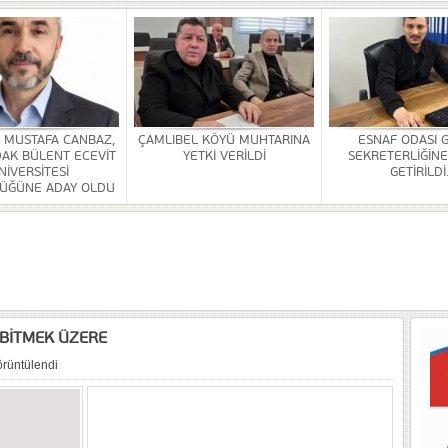
 SEZER GETİRİLDİ.
A VE YAŞATMA DERNEĞİ KONGRESİ YAPILDI
Rİ SONA ERDİ
HİZMETİ KALDIRILDI
. MUSTAFA CANBAZ,
ÇAMLIBEL KÖYÜ MUHTARINA
ESNAF ODASI 
AK BÜLENT ECEVİT
YETKİ VERİLDİ
SEKRETERLİĞİNE
NSI DÜZENLENDİ
NİVERSİTESİ
GETİRİLDİ
ÜĞÜNE ADAY OLDU
ÜRLÜĞÜ BİNASİ YAPILACAK
OR
 BİTMEK ÜZERE
örüntülendi