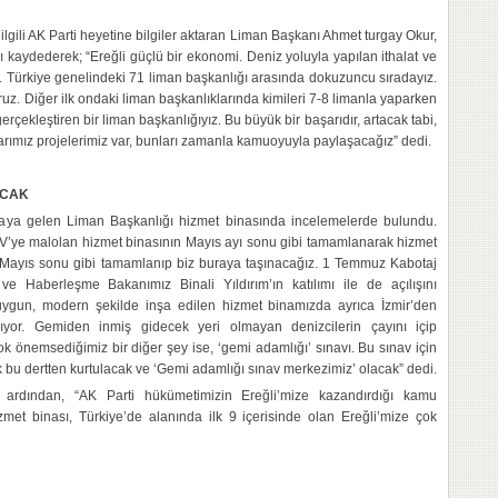
ilgili AK Parti heyetine bilgiler aktaran Liman Başkanı Ahmet turgay Okur,
ı kaydederek; “Ereğli güçlü bir ekonomi. Deniz yoluyla yapılan ithalat ve
or. Türkiye genelindeki 71 liman başkanlığı arasında dokuzuncu sıradayız.
uz. Diğer ilk ondaki liman başkanlıklarında kimileri 7-8 limanla yaparken
erçekleştiren bir liman başkanlığıyız. Bu büyük bir başarıdır, artacak tabi,
arımız projelerimiz var, bunları zamanla kamuoyuyla paylaşacağız” dedi.
ACAK
aya gelen Liman Başkanlığı hizmet binasında incelemelerde bulundu.
V’ye malolan hizmet binasının Mayıs ayı sonu gibi tamamlanarak hizmet
 Mayıs sonu gibi tamamlanıp biz buraya taşınacağız. 1 Temmuz Kabotaj
e Haberleşme Bakanımız Binali Yıldırım’ın katılımı ile de açılışını
 uygun, modern şekilde inşa edilen hizmet binamızda ayrıca İzmir’den
ıyor. Gemiden inmiş gidecek yeri olmayan denizcilerin çayını içip
çok önemsediğimiz bir diğer şey ise, ‘gemi adamlığı’ sınavı. Bu sınav için
 bu dertten kurtulacak ve ‘Gemi adamlığı sınav merkezimiz’ olacak” dedi.
n ardından, “AK Parti hükümetimizin Ereğli’mize kazandırdığı kamu
zmet binası, Türkiye’de alanında ilk 9 içerisinde olan Ereğli’mize çok