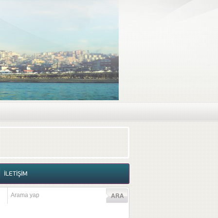
RAF GALERİSİ
VİDEO GALERİSİ
İLETİŞİM
İLETİŞİM