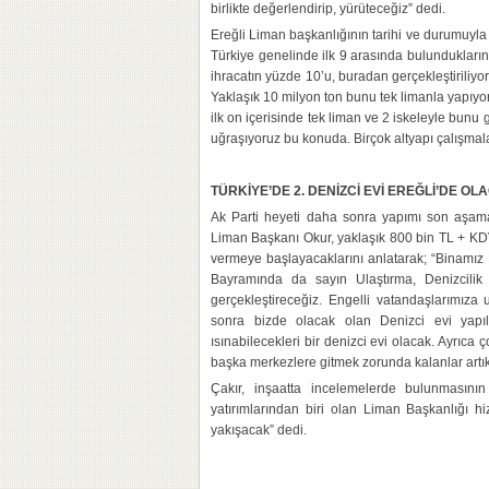
birlikte değerlendirip, yürüteceğiz” dedi.
Ereğli Liman başkanlığının tarihi ve durumuyla 
Türkiye genelinde ilk 9 arasında bulundukların
ihracatın yüzde 10’u, buradan gerçekleştiriliy
Yaklaşık 10 milyon ton bunu tek limanla yapıyor
ilk on içerisinde tek liman ve 2 iskeleyle bunu g
uğraşıyoruz bu konuda. Birçok altyapı çalışmal
TÜRKİYE’DE 2. DENİZCİ EVİ EREĞLİ’DE OL
Ak Parti heyeti daha sonra yapımı son aşam
Liman Başkanı Okur, yaklaşık 800 bin TL + KD
vermeye başlayacaklarını anlatarak; “Binamız
Bayramında da sayın Ulaştırma, Denizcilik v
gerçekleştireceğiz. Engelli vatandaşlarımıza
sonra bizde olacak olan Denizci evi yapıl
ısınabilecekleri bir denizci evi olacak. Ayrıca 
başka merkezlere gitmek zorunda kalanlar artık
Çakır, inşaatta incelemelerde bulunmasını
yatırımlarından biri olan Liman Başkanlığı hi
yakışacak” dedi.