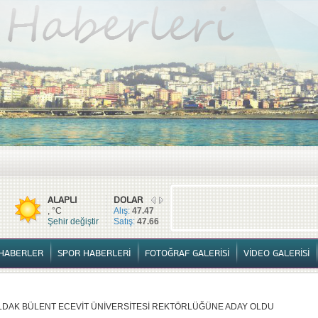
TÜM HABERLER
YURTTAN HABERLER
SPOR HABERLERİ
FOTOĞ
ALAPLI
DOLAR
, °C
Alış:
47.47
Şehir değiştir
Satış:
47.66
HABERLER
SPOR HABERLERİ
FOTOĞRAF GALERİSİ
VİDEO GALERİSİ
ULDAK BÜLENT ECEVİT ÜNİVERSİTESİ REKTÖRLÜĞÜNE ADAY OLDU