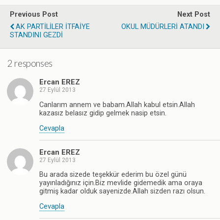
Previous Post
Next Post
AK PARTİLİLER İTFAİYE
OKUL MÜDÜRLERİ ATANDI
STANDINI GEZDİ
2 responses
Ercan EREZ
27 Eylül 2013
Canlarım annem ve babam.Allah kabul etsin.Allah
kazasız belasız gidip gelmek nasip etsin.
Cevapla
Ercan EREZ
27 Eylül 2013
Bu arada sizede teşekkür ederim bu özel günü
yayınladığınız için.Biz mevlide gidemedik ama oraya
gitmiş kadar olduk sayenizde.Allah sizden razı olsun.
Cevapla