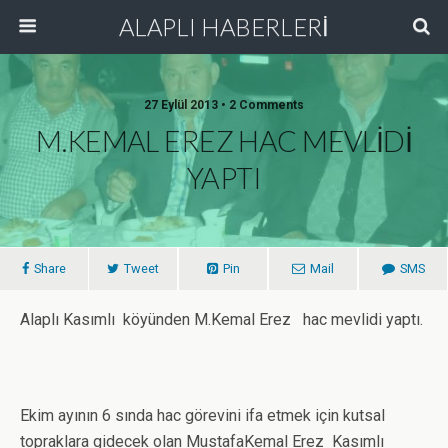
ALAPLI HABERLERİ
27 Eylül 2013 • 2 Comments
M.KEMAL EREZ HAC MEVLİDİ
YAPTI
Share
Tweet
Pin
Mail
SMS
Alaplı Kasımlı köyünden M.Kemal Erez hac mevlidi yaptı.
Ekim ayının 6 sında hac görevini ifa etmek için kutsal
topraklara gidecek olan MustafaKemal Erez Kasımlı