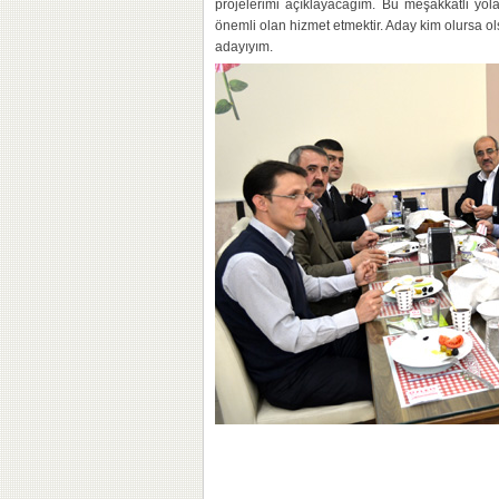
projelerimi açıklayacağım. Bu meşakkatli yol
önemli olan hizmet etmektir. Aday kim olursa ol
adayıyım.