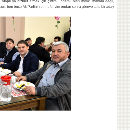
a Alaplı ya hizmet etmek için çıktım, önemli olan mevki makam değil,
sun, ben önce Ak Partinin bir neferiyim ondan sonra göreve talip bir aday