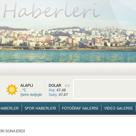
TÜM HABERLER
YURTTAN HABERLER
SPOR HABERLERİ
FOTOĞ
ALAPLI
DOLAR
, °C
Alış:
47.48
Şehir değiştir
Satış:
47.67
HABERLER
SPOR HABERLERİ
FOTOĞRAF GALERİSİ
VİDEO GALERİSİ
Rİ SONA ERDİ