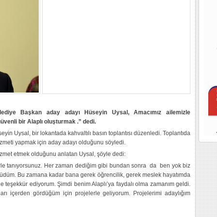
diye Başkan aday adayı Hüseyin Uysal, Amacımız ailemizle
venli bir Alaplı oluşturmak .” dedi.
yin Uysal, bir lokantada kahvaltılı basın toplantısı düzenledi. Toplantıda
 hizmeti yapmak için aday adayı olduğunu söyledi.
zmet etmek olduğunu anlatan Uysal, şöyle dedi:
rle tanıyorsunuz. Her zaman dediğim gibi bundan sonra da ben yok biz
üdüm. Bu zamana kadar bana gerek öğrencilik, gerek meslek hayatımda
ne teşekkür ediyorum. Şimdi benim Alaplı’ya faydalı olma zamanım geldi.
rı içerden gördüğüm için projelerle geliyorum. Projelerimi adaylığım