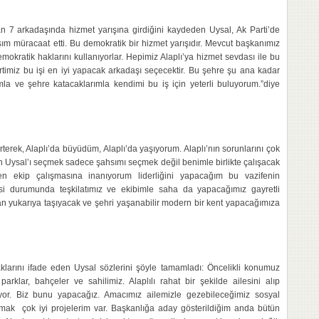
 7 arkadaşında hizmet yarışına girdiğini kaydeden Uysal, Ak Parti’de
ım müracaat etti. Bu demokratik bir hizmet yarışıdır. Mevcut başkanımız
okratik haklarını kullanıyorlar. Hepimiz Alaplı’ya hizmet sevdası ile bu
rtimiz bu işi en iyi yapacak arkadaşı seçecektir. Bu şehre şu ana kadar
mla ve şehre katacaklarımla kendimi bu iş için yeterli buluyorum.”diye
lirterek, Alaplı’da büyüdüm, Alaplı’da yaşıyorum. Alaplı’nın sorunlarını çok
in Uysal’ı seçmek sadece şahsımı seçmek değil benimle birlikte çalışacak
en ekip çalışmasına inanıyorum liderliğini yapacağım bu vazifenin
esi durumunda teşkilatımız ve ekibimle saha da yapacağımız gayretli
an yukarıya taşıyacak ve şehri yaşanabilir modern bir kent yapacağımıza
aklarını ifade eden Uysal sözlerini şöyle tamamladı: Öncelikli konumuz
rklar, bahçeler ve sahilimiz. Alaplılı rahat bir şekilde ailesini alıp
iyor. Biz bunu yapacağız. Amacımız ailemizle gezebileceğimiz sosyal
urmak çok iyi projelerim var. Başkanlığa aday gösterildiğim anda bütün