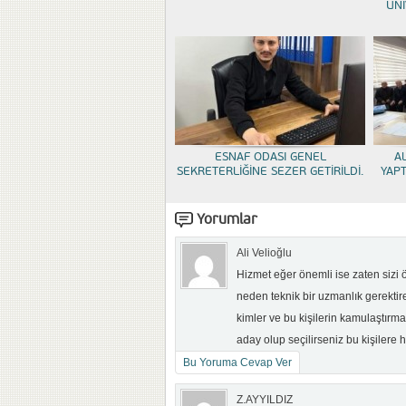
ÜNİ
ESNAF ODASI GENEL
A
SEKRETERLİĞİNE SEZER GETİRİLDİ.
YAP
Yorumlar
Ali Velioğlu
Hizmet eğer önemli ise zaten sizi ö
neden teknik bir uzmanlık gerektir
kimler ve bu kişilerin kamulaştırm
aday olup seçilirseniz bu kişilere
Bu Yoruma Cevap Ver
Z.AYYILDIZ