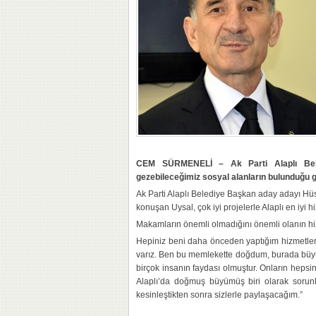
CEM SÜRMENELİ – Ak Parti Alaplı Bele
gezebileceğimiz sosyal alanların bulunduğu gü
Ak Parti Alaplı Belediye Başkan aday adayı Hüse
konuşan Uysal, çok iyi projelerle Alaplı en iyi
Makamların önemli olmadığını önemli olanın hi
Hepiniz beni daha önceden yaptığım hizmetle
varız. Ben bu memlekette doğdum, burada büy
birçok insanın faydası olmuştur. Onların hepsi
Alaplı’da doğmuş büyümüş biri olarak sorunla
kesinleştikten sonra sizlerle paylaşacağım.”