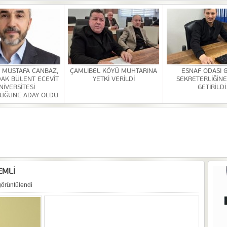
HİZMETİ KALDIRILDI
NSI DÜZENLENDİ
ÜRLÜĞÜ BİNASİ YAPILACAK
. MUSTAFA CANBAZ,
ÇAMLIBEL KÖYÜ MUHTARINA
ESNAF ODASI 
AK BÜLENT ECEVİT
YETKİ VERİLDİ
SEKRETERLİĞİNE
OR
NİVERSİTESİ
GETİRİLDİ
ÜĞÜNE ADAY OLDU
ULDAK BÜLENT ECEVİT ÜNİVERSİTESİ REKTÖRLÜĞÜNE ADAY OLDU
 SEZER GETİRİLDİ.
A VE YAŞATMA DERNEĞİ KONGRESİ YAPILDI
EMLİ
görüntülendi