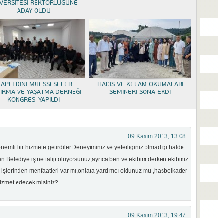
VERSİTESİ REKTÖRLÜĞÜNE
ADAY OLDU
LAPLI DİNİ MÜESSESELERİ
HADİS VE KELAM OKUMALARI
TIRMA VE YAŞATMA DERNEĞİ
SEMİNERİ SONA ERDİ
KONGRESİ YAPILDI
09 Kasım 2013, 13:08
nemli bir hizmete getirdiler.Deneyiminiz ve yeterliğiniz olmadığı halde
en Belediye işine talip oluyorsunuz,ayrıca ben ve ekibim derken ekibiniz
a işlerinden menfaatleri var mı,onlara yardımcı oldunuz mu ,hasbelkader
 hizmet edecek misiniz?
09 Kasım 2013, 19:47