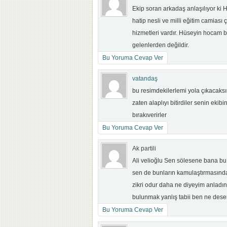
Ekip soran arkadaş anlaşılıyor k
hatip nesli ve milli eğitim camiası 
hizmetleri vardır. Hüseyin hocam bu
gelenlerden değildir.
Bu Yoruma Cevap Ver
vatandaş
bu resimdekilerlemi yola çıkacaksı
zaten alaplıyı bitirdiler senin eki
bırakıverirler
Bu Yoruma Cevap Ver
Ak partili
Ali velioğlu Sen sölesene bana bu 
sen de bunların kamulaştırmasından 
zikri odur daha ne diyeyim anladı
bulunmak yanlış tabii ben ne des
Bu Yoruma Cevap Ver