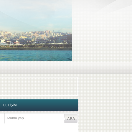
RAF GALERİSİ
VİDEO GALERİSİ
İLETİŞİM
İLETİŞİM