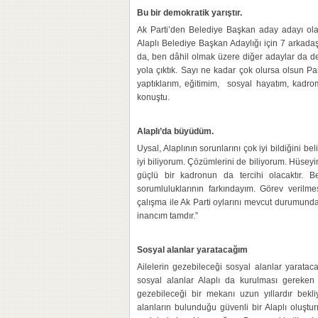
Bu bir demokratik yarıştır.
Ak Parti’den Belediye Başkan aday adayı olan
Alaplı Belediye Başkan Adaylığı için 7 arkadaş
da, ben dâhil olmak üzere diğer adaylar da dem
yola çıktık. Sayı ne kadar çok olursa olsun Pa
yaptıklarım, eğitimim, sosyal hayatım, kadro
konuştu.
Alaplı’da büyüdüm.
Uysal, Alaplının sorunlarını çok iyi bildiğini be
iyi biliyorum. Çözümlerini de biliyorum. Hüsey
güçlü bir kadronun da tercihi olacaktır. B
sorumluluklarının farkındayım. Görev verilm
çalışma ile Ak Parti oylarını mevcut durumund
inancım tamdır.”
Sosyal alanlar yaratacağım
Ailelerin gezebileceği sosyal alanlar yaratac
sosyal alanlar Alaplı da kurulması gereken pa
gezebileceği bir mekanı uzun yıllardır bekl
alanların bulunduğu güvenli bir Alaplı oluşt