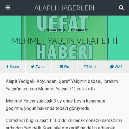
ALAPLI HABERLERİ
11 Nisan 2013 • 1 Comment
MEHMET YALÇIN VEFAT ETTİ
Share
Tweet
Pin
Mail
SMS
Alaplı Yedigelli Köyünden Şeref Yalçın’ın babası, İbrahim
Yalçın’ın amcası Mehmet Yalçın(71) vefat etti.
Mehmet Yalçın yaklaşık 3 ay önce beyin kanaması
geçirmiş yoğun bakımda tedavi görüyordu.
Cenazesi bugün saat 11.00 de kılınacak cenaze namazının
ardından Yedigelli Köyü aile mezarlığına defin edilecek.