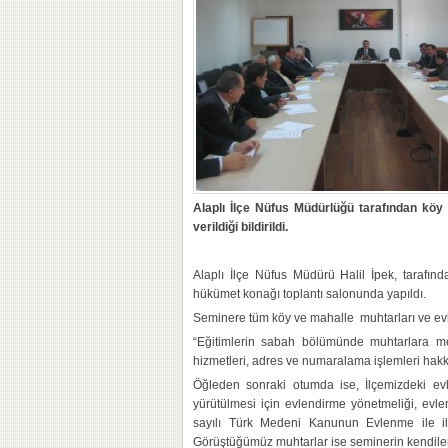
Alaplı İlçe Nüfus Müdürlüğü tarafından köy
verildiği bildirildi.
Alaplı İlçe Nüfus Müdürü Halil İpek, tarafı
hükümet konağı toplantı salonunda yapıldı.
Seminere tüm köy ve mahalle muhtarları ve evl
“Eğitimlerin sabah bölümünde muhtarlara mer
hizmetleri, adres ve numaralama işlemleri hakkın
Öğleden sonraki otumda ise, İlçemizdeki ev
yürütülmesi için evlendirme yönetmeliği, evl
sayılı Türk Medeni Kanunun Evlenme ile ilgi
Görüştüğümüz muhtarlar ise seminerin kendiler 