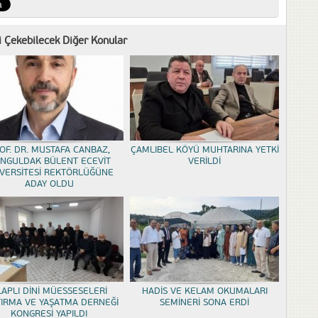
zi Çekebilecek Diğer Konular
OF. DR. MUSTAFA CANBAZ,
ÇAMLIBEL KÖYÜ MUHTARINA YETKİ
NGULDAK BÜLENT ECEVİT
VERİLDİ
VERSİTESİ REKTÖRLÜĞÜNE
ADAY OLDU
LAPLI DİNİ MÜESSESELERİ
HADİS VE KELAM OKUMALARI
TIRMA VE YAŞATMA DERNEĞİ
SEMİNERİ SONA ERDİ
KONGRESİ YAPILDI