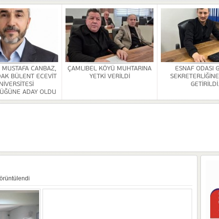
HİZMETİ KALDIRILDI
NSI DÜZENLENDİ
ÜRLÜĞÜ BİNASİ YAPILACAK
. MUSTAFA CANBAZ,
ÇAMLIBEL KÖYÜ MUHTARINA
ESNAF ODASI 
AK BÜLENT ECEVİT
YETKİ VERİLDİ
SEKRETERLİĞİNE
OR
NİVERSİTESİ
GETİRİLDİ
ÜĞÜNE ADAY OLDU
ULDAK BÜLENT ECEVİT ÜNİVERSİTESİ REKTÖRLÜĞÜNE ADAY OLDU
 SEZER GETİRİLDİ.
A VE YAŞATMA DERNEĞİ KONGRESİ YAPILDI
örüntülendi