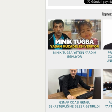
İlgini
MİNİK TUĞBA YETKİN YARDIM
PR
BEKLİYOR
ZO
ÜNİ
ESNAF ODASI GENEL
A
SEKRETERLİĞİNE SEZER GETİRİLDİ.
YAP