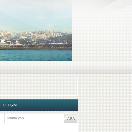
RAF GALERİSİ
VİDEO GALERİSİ
İLETİŞİM
İLETİŞİM