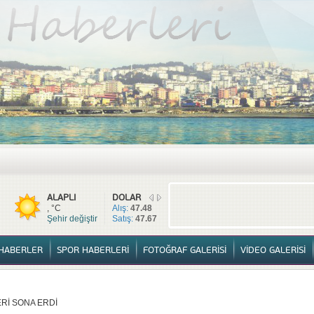
TÜM HABERLER
YURTTAN HABERLER
SPOR HABERLERİ
FOTOĞ
ALAPLI
DOLAR
, °C
Alış:
47.48
Şehir değiştir
Satış:
47.67
HABERLER
SPOR HABERLERİ
FOTOĞRAF GALERİSİ
VİDEO GALERİSİ
Rİ SONA ERDİ