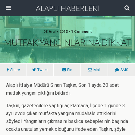
ALAPLI HABERLERİ
03 Aralık 2013 • 1 Comment
MUTFAK YANGINLARINA DİKKAT
Share
Tweet
Pin
Mail
SMS
Alaplı İtfaiye Müdürü Sinan Taşkın, Son 1 ayda 20 adet
mutfak yangını çıktığını bildirdi.
Taşkın, gazetecilere yaptığı açıklamada, İlçede 1 günde 3
ayrı evde çıkan mutfakta yangına müdahale ettiklerini
söyledi. Yangınların çıkmasını başlıca sebeplerinin başında
ocakta unutulan yemek olduğunu ifade eden Taşkın, şöyle