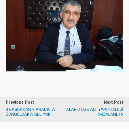
Previous Post
Next Post
BAŞBAKAN 9 ARALIKTA
ALAPLI OSB ALT YAPI İHALESİ
ZONGULDAK'A GELİYOR
İMZALANDI