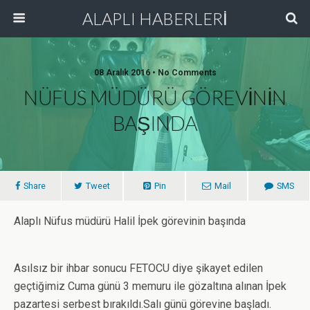
ALAPLI HABERLERİ
08 Aralık 2016 • No Comments
NÜFUS MÜDÜRÜ GÖREVİNİN
BAŞINDA
Share
Tweet
Pin
Mail
SMS
Alaplı Nüfus müdürü Halil İpek görevinin başında
Asılsız bir ihbar sonucu FETOCU diye şikayet edilen
geçtiğimiz Cuma günü 3 memuru ile gözaltına alınan İpek
pazartesi serbest bırakıldı.Salı günü görevine başladı.