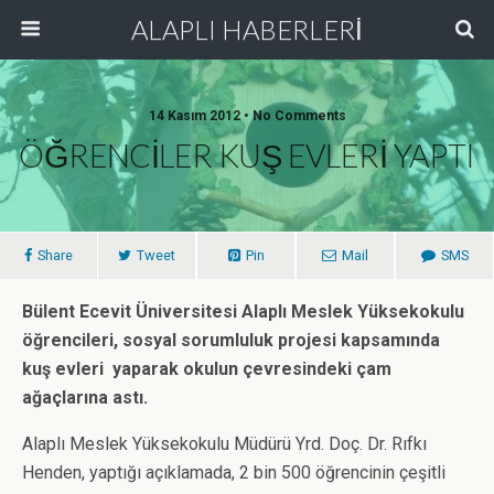
ALAPLI HABERLERİ
14 Kasım 2012 • No Comments
ÖĞRENCİLER KUŞ EVLERİ YAPTI
Share
Tweet
Pin
Mail
SMS
Bülent Ecevit Üniversitesi Alaplı Meslek Yüksekokulu
öğrencileri, sosyal sorumluluk projesi kapsamında
kuş evleri yaparak okulun çevresindeki çam
ağaçlarına astı.
Alaplı Meslek Yüksekokulu Müdürü Yrd. Doç. Dr. Rıfkı
Henden, yaptığı açıklamada, 2 bin 500 öğrencinin çeşitli