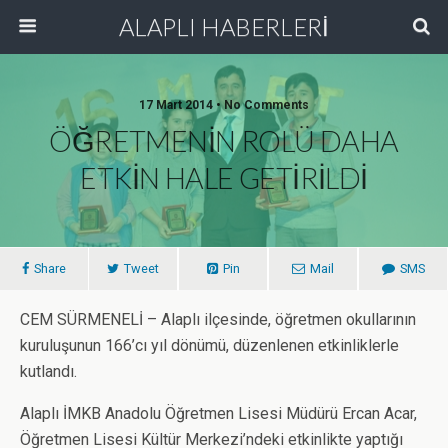
ALAPLI HABERLERİ
17 Mart 2014 • No Comments
ÖĞRETMENİN ROLÜ DAHA
ETKİN HALE GETİRİLDİ
Share
Tweet
Pin
Mail
SMS
CEM SÜRMENELİ – Alaplı ilçesinde, öğretmen okullarının
kuruluşunun 166’cı yıl dönümü, düzenlenen etkinliklerle
kutlandı.
Alaplı İMKB Anadolu Öğretmen Lisesi Müdürü Ercan Acar,
Öğretmen Lisesi Kültür Merkezi’ndeki etkinlikte yaptığı