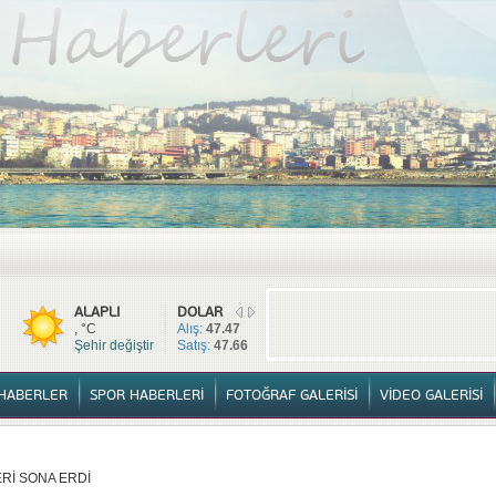
TÜM HABERLER
YURTTAN HABERLER
SPOR HABERLERİ
FOTOĞ
ALAPLI
DOLAR
, °C
Alış:
47.47
Şehir değiştir
Satış:
47.66
HABERLER
SPOR HABERLERİ
FOTOĞRAF GALERİSİ
VİDEO GALERİSİ
Rİ SONA ERDİ