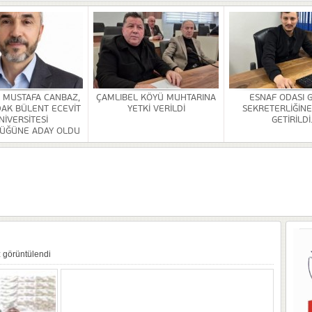
HİZMETİ KALDIRILDI
NSI DÜZENLENDİ
ÜRLÜĞÜ BİNASİ YAPILACAK
. MUSTAFA CANBAZ,
ÇAMLIBEL KÖYÜ MUHTARINA
ESNAF ODASI 
AK BÜLENT ECEVİT
YETKİ VERİLDİ
SEKRETERLİĞİNE
OR
NİVERSİTESİ
GETİRİLDİ
ÜĞÜNE ADAY OLDU
ULDAK BÜLENT ECEVİT ÜNİVERSİTESİ REKTÖRLÜĞÜNE ADAY OLDU
 SEZER GETİRİLDİ.
A VE YAŞATMA DERNEĞİ KONGRESİ YAPILDI
 görüntülendi