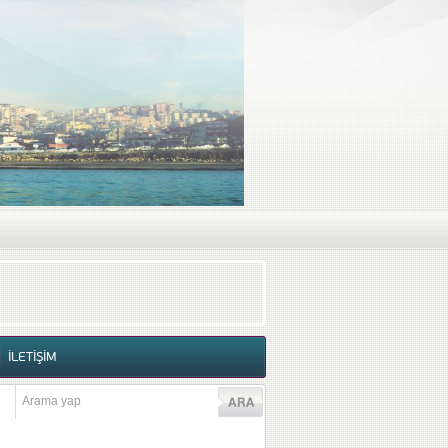
RAF GALERİSİ
VİDEO GALERİSİ
İLETİŞİM
İLETİŞİM