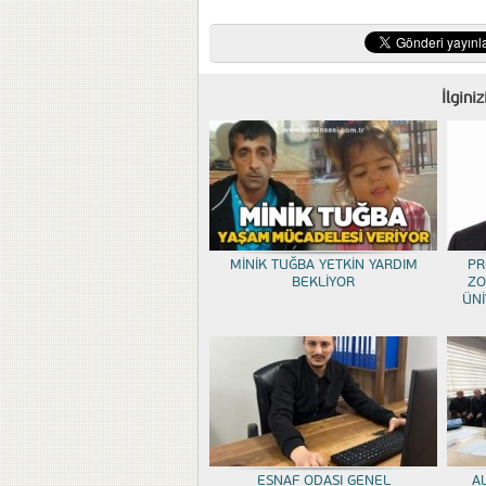
İlgini
MİNİK TUĞBA YETKİN YARDIM
PR
BEKLİYOR
ZO
ÜNİ
ESNAF ODASI GENEL
A