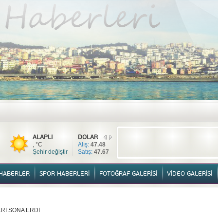
TÜM HABERLER
YURTTAN HABERLER
SPOR HABERLERİ
FOTOĞ
ALAPLI
DOLAR
, °C
Alış:
47.48
Şehir değiştir
Satış:
47.67
HABERLER
SPOR HABERLERİ
FOTOĞRAF GALERİSİ
VİDEO GALERİSİ
Rİ SONA ERDİ