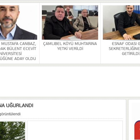
HİZMETİ KALDIRILDI
NSI DÜZENLENDİ
ÜRLÜĞÜ BİNASİ YAPILACAK
. MUSTAFA CANBAZ,
ÇAMLIBEL KÖYÜ MUHTARINA
ESNAF ODASI 
AK BÜLENT ECEVİT
YETKİ VERİLDİ
SEKRETERLİĞİNE
OR
NİVERSİTESİ
GETİRİLDİ
ÜĞÜNE ADAY OLDU
ULDAK BÜLENT ECEVİT ÜNİVERSİTESİ REKTÖRLÜĞÜNE ADAY OLDU
 SEZER GETİRİLDİ.
A VE YAŞATMA DERNEĞİ KONGRESİ YAPILDI
NA UĞURLANDI
görüntülendi