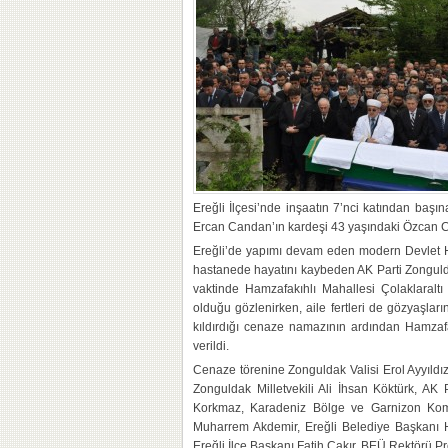
Ereğli İlçesi’nde inşaatın 7’nci katından başı
Ercan Candan’ın kardeşi 43 yaşındaki Özcan Ca
Ereğli’de yapımı devam eden modern Devlet Ha
hastanede hayatını kaybeden AK Parti Zonguld
vaktinde Hamzafakıhlı Mahallesi Çolaklaraltı
olduğu gözlenirken, aile fertleri de gözyaşla
kıldırdığı cenaze namazının ardından Hamzafak
verildi.
Cenaze törenine Zonguldak Valisi Erol Ayyıldız
Zonguldak Milletvekili Ali İhsan Köktürk, AK P
Korkmaz, Karadeniz Bölge ve Garnizon Kom
Muharrem Akdemir, Ereğli Belediye Başkanı Ha
Ereğli İlçe Başkanı Fatih Çakır, BEÜ Rektörü Pro