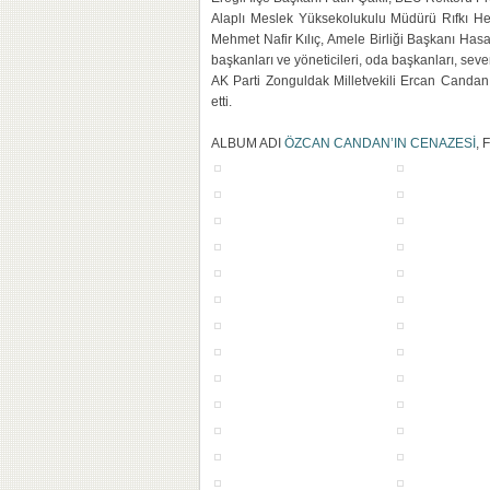
Alaplı Meslek Yüksekolukulu Müdürü Rıfkı He
Mehmet Nafir Kılıç, Amele Birliği Başkanı Hasan
başkanları ve yöneticileri, oda başkanları, sevenl
AK Parti Zonguldak Milletvekili Ercan Candan
etti.
ALBUM ADI
ÖZCAN CANDAN’IN CENAZESİ
, 