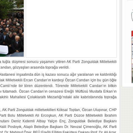
na tuğla düşmesi sonucu yaşamını yitiren AK Parti Zonguldak Milletvekili
ndan, gözyaşları arasında toprağa verildi.
stanesi inşaatında dün iş kazası sonucu ağır yaralanan ve kaldırıldığı
ak Milletvekili Ercan Candan’ın kardeşi Özcan Candan için bu gün öğle
 Camii’nde bir tören düzenlendi. Törende Milletvekili Candan’ın bitkin
rını tutamadı. Özcan Candan’ın cenazesi Ereğli Müftüsü Mustafa Erkan’ın
ıhlı Mahallesi Çolaklaraltı Mezarlığı’ndaki aile kabristanında toprağa
, AK Parti Zonguldak milletvekilleri Köksal Toptan, Özcan Ulupınar, CHP
arti Bolu Milletvekili Ali Ercoşkun, AK Parti Düzce Milletvekili İbrahim
utanı Deniz Kıdemli Albay Yalçın Enç, Zonguldak Belediye Başkanı
lil Posbıyık, Alaplı Belediye Başkanı Dr. Nevzat Çimenoğlu, AK Parti
f. Dr. Mahmut Özer, BEÜ Ereğli Eğitim Fakültesi Dakanı Prof. Dr. Ali Azar,