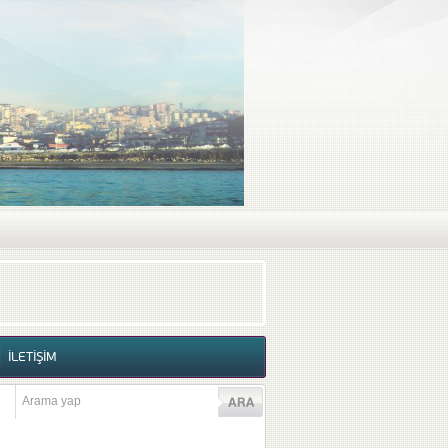
RAF GALERİSİ
VİDEO GALERİSİ
İLETİŞİM
İLETİŞİM