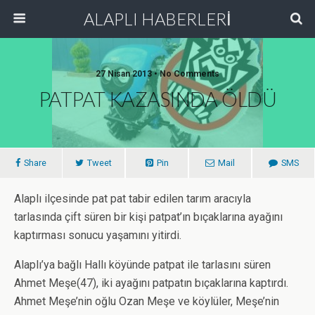
ALAPLI HABERLERİ
27 Nisan 2013 • No Comments
PATPAT KAZASINDA ÖLDÜ
Share
Tweet
Pin
Mail
SMS
Alaplı ilçesinde pat pat tabir edilen tarım aracıyla
tarlasında çift süren bir kişi patpat’ın bıçaklarına ayağını
kaptırması sonucu yaşamını yitirdi.
Alaplı’ya bağlı Hallı köyünde patpat ile tarlasını süren
Ahmet Meşe(47), iki ayağını patpatın bıçaklarına kaptırdı.
Ahmet Meşe’nin oğlu Ozan Meşe ve köylüler, Meşe’nin