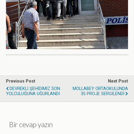
Previous Post
Next Post
DEVREKLİ ŞEHİDİMİZ SON
MOLLABEY ORTAOKULUNDA
YOLCULUĞUNA UĞURLANDI
35 PROJE SERGİLENDİ
Bir cevap yazın