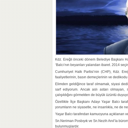
Kdz. Ereğli önceki dönem Belediye Başkanı Hali
‘Balcı’nın beyanları yalandan ibaret. 2014 seç
Cumhuriyet Halk Partisi’nin (CHP), Kdz. Ereğl
faaliyetlerinin, basın demeçlerinin ve dedikodu
Elimden geldiğince taraf olmamak, siyasi ded
sarf ediyorum. Ancak aslı astarı olmayan, s
çalışıldığını görmekten de büyük üzüntü duyuy
Özellikle İlçe Başkanı Adayı Yaşar Balcı tar
yorumların ne siyasetle, ne insanlıkla, ne de 
Yaşar Balcı tarafından kamuoyuna açıklanan ve 
Sn.Neriman Posbıyık ve Sn.Nezih Anıl’la büromd
bulunmuşlardır.