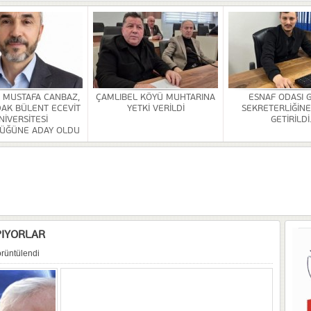
A VE YAŞATMA DERNEĞİ KONGRESİ YAPILDI
Rİ SONA ERDİ
HİZMETİ KALDIRILDI
NSI DÜZENLENDİ
. MUSTAFA CANBAZ,
ÇAMLIBEL KÖYÜ MUHTARINA
ESNAF ODASI 
AK BÜLENT ECEVİT
YETKİ VERİLDİ
SEKRETERLİĞİNE
ÜRLÜĞÜ BİNASİ YAPILACAK
NİVERSİTESİ
GETİRİLDİ
ÜĞÜNE ADAY OLDU
OR
ULDAK BÜLENT ECEVİT ÜNİVERSİTESİ REKTÖRLÜĞÜNE ADAY OLDU
PIYORLAR
rüntülendi