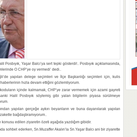
l Posbıyık, Yaşar Balcı’ya sert tepki gösterdi!.. Posbıyık açıklamasında,
imlerinde O CHP’ye oy vermedi’ dedi..
i’de yapılan delege seçimleri ve İlçe Başkanlığı seçimleri için, kulis
 haberlerinin hızla devam ettiğini gözlemliyorum.
ikoduların içinde kalmamak, CHP’ye zarar vermemek için azami gayreti
anki Halil Posbıyık söylemiş gibi yalan bilgilerin piyasa sürülmeye
orum.
afından yapılan gerçeğe aykırı beyanların ve buna dayanılarak yapılan
nezaketle bağdaştıramıyorum..
konusu edilen ziyaretin özeti aşağıda yazdığım gibidir.
a sohbet ederken, Sn.Muzaffer Akalın’la Sn.Yaşar Balcı ani bir ziyarette