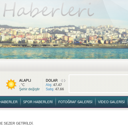
TÜM HABERLER
YURTTAN HABERLER
SPOR HABERLERİ
FOTOĞ
ALAPLI
DOLAR
, °C
Alış:
47.47
Şehir değiştir
Satış:
47.66
HABERLER
SPOR HABERLERİ
FOTOĞRAF GALERİSİ
VİDEO GALERİSİ
 SEZER GETİRİLDİ.