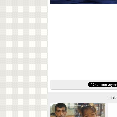
İlgini