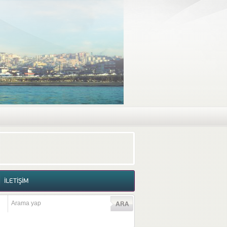
RAF GALERİSİ
VİDEO GALERİSİ
İLETİŞİM
İLETİŞİM