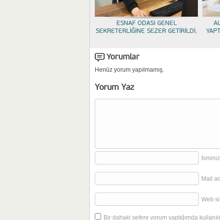
ESNAF ODASI GENEL
A
SEKRETERLİĞİNE SEZER GETİRİLDİ.
YAP
Yorumlar
Henüz yorum yapılmamış.
Yorum Yaz
İsminiz
Mail a
Web sit
Bir dahaki sefere yorum yaptığımda kullanıl