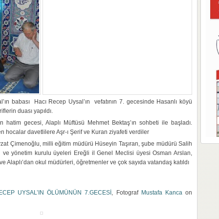
al’ın babası Hacı Recep Uysal’ın vefatının 7. gecesinde Hasanlı köyü
lerin duası yapıldı.
n hatim gecesi, Alaplı Müftüsü Mehmet Bektaş’ın sohbeti ile başladı.
hocalar davetlilere Aşr-ı Şerif ve Kuran ziyafeti verdiler
zat Çimenoğlu, milli eğitim müdürü Hüseyin Taşıran, şube müdürü Salih
u ve yönetim kurulu üyeleri Ereğli il Genel Meclisi üyesi Osman Arslan,
 ve Alaplı’dan okul müdürleri, öğretmenler ve çok sayıda vatandaş katıldı
RECEP UYSAL’IN ÖLÜMÜNÜN 7.GECESİ
, Fotograf
Mustafa Kanca
on