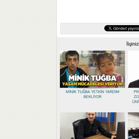
İlgini
MİNİK TUĞBA YETKİN YARDIM
PR
BEKLİYOR
ZO
ÜNİ