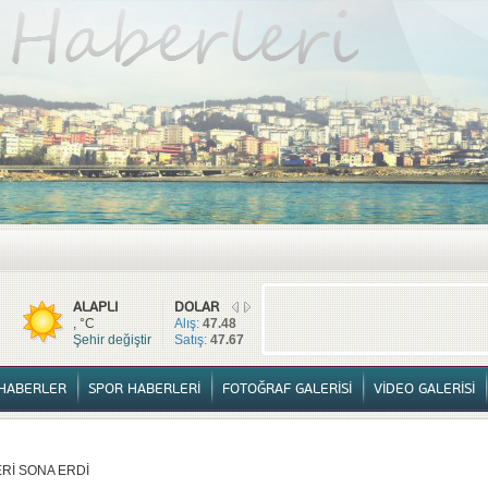
TÜM HABERLER
YURTTAN HABERLER
SPOR HABERLERİ
FOTOĞ
ALAPLI
DOLAR
, °C
Alış:
47.48
Şehir değiştir
Satış:
47.67
HABERLER
SPOR HABERLERİ
FOTOĞRAF GALERİSİ
VİDEO GALERİSİ
Rİ SONA ERDİ