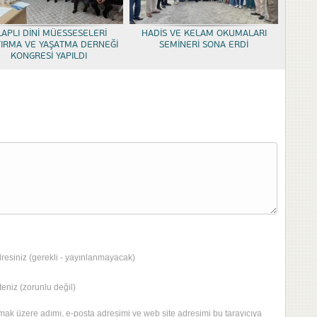
LAPLI DİNİ MÜESSESELERİ
HADİS VE KELAM OKUMALARI
TIRMA VE YAŞATMA DERNEĞİ
SEMİNERİ SONA ERDİ
KONGRESİ YAPILDI
dresiniz (gerekli - yayınlanmayacak)
eniz (zorunlu değil)
mak üzere adımı, e-posta adresimi ve web site adresimi bu tarayıcıya