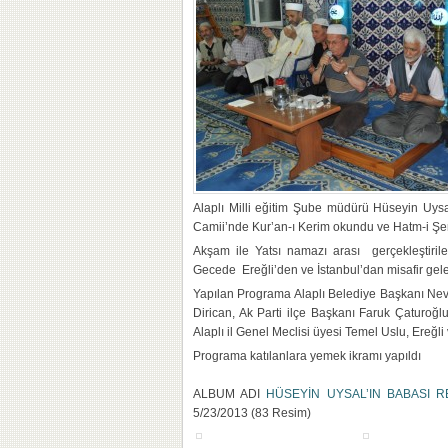
Alaplı Milli eğitim Şube müdürü Hüseyin Uys
Camii’nde Kur’an-ı Kerim okundu ve Hatm-i Şerif
Akşam ile Yatsı namazı arası gerçekleştirile
Gecede Ereğli’den ve İstanbul’dan misafir gelen 
Yapılan Programa Alaplı Belediye Başkanı Nev
Dirican, Ak Parti ilçe Başkanı Faruk Çaturoğl
Alaplı il Genel Meclisi üyesi Temel Uslu, Ereğli
Programa katılanlara yemek ikramı yapıldı
ALBUM ADI
HÜSEYİN UYSAL’IN BABASI 
5/23/2013 (83 Resim)