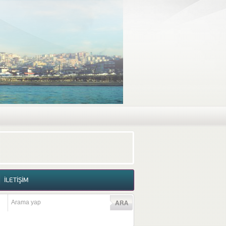
RAF GALERİSİ
VİDEO GALERİSİ
İLETİŞİM
İLETİŞİM