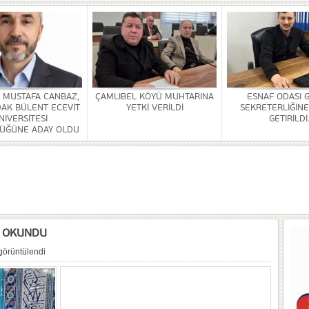
HİZMETİ KALDIRILDI
NSI DÜZENLENDİ
ÜRLÜĞÜ BİNASİ YAPILACAK
. MUSTAFA CANBAZ,
ÇAMLIBEL KÖYÜ MUHTARINA
ESNAF ODASI 
AK BÜLENT ECEVİT
YETKİ VERİLDİ
SEKRETERLİĞİNE
OR
NİVERSİTESİ
GETİRİLDİ
ÜĞÜNE ADAY OLDU
ULDAK BÜLENT ECEVİT ÜNİVERSİTESİ REKTÖRLÜĞÜNE ADAY OLDU
 SEZER GETİRİLDİ.
A VE YAŞATMA DERNEĞİ KONGRESİ YAPILDI
N OKUNDU
görüntülendi