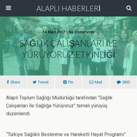
ALAPLI HABERLERİ
14 Mart 2017 • No Comments
SAĞLIK ÇALIŞANLARI İLE
YÜRÜYORUZ ETKİNLİĞİ
Share
Tweet
Pin
Mail
SMS
Alaplı Toplum Sağlığı Müdürlüğü tarafından “Sağlık
Çalışanları İle Sağlığa Yürüyoruz” temalı yürüyüş
düzenlendi.
“Türkiye Sağlıklı Beslenme ve Hareketli Hayat Programı”