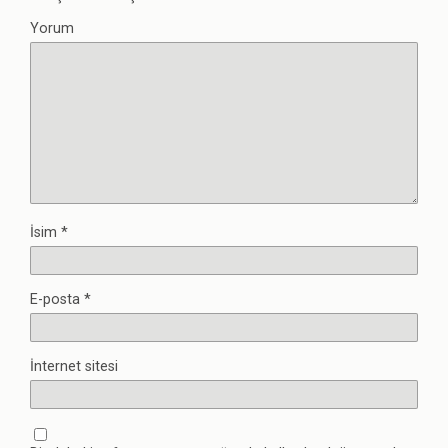
Yorum
İsim
*
E-posta
*
İnternet sitesi