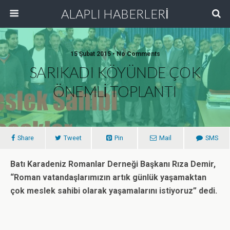
ALAPLI HABERLERİ
15 Şubat 2015 • No Comments
SARIKADI KÖYÜNDE ÇOK
ÖNEMLİ TOPLANTI
Share
Tweet
Pin
Mail
SMS
Batı Karadeniz Romanlar Derneği Başkanı Rıza Demir,
“Roman vatandaşlarımızın artık günlük yaşamaktan
çok meslek sahibi olarak yaşamalarını istiyoruz” dedi.