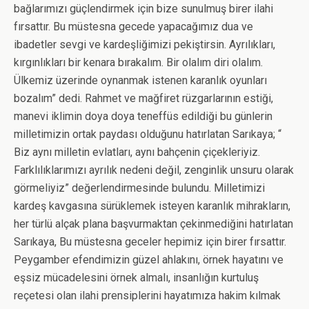
bağlarımızı güçlendirmek için bize sunulmuş birer ilahi
fırsattır. Bu müstesna gecede yapacağımız dua ve
ibadetler sevgi ve kardeşliğimizi pekiştirsin. Ayrılıkları,
kırgınlıkları bir kenara bırakalım. Bir olalım diri olalım.
Ülkemiz üzerinde oynanmak istenen karanlık oyunları
bozalım” dedi. Rahmet ve mağfiret rüzgarlarının estiği,
manevi iklimin doya doya teneffüs edildiği bu günlerin
milletimizin ortak paydası olduğunu hatırlatan Sarıkaya; “
Biz aynı milletin evlatları, aynı bahçenin çiçekleriyiz.
Farklılıklarımızı ayrılık nedeni değil, zenginlik unsuru olarak
görmeliyiz” değerlendirmesinde bulundu. Milletimizi
kardeş kavgasına sürüklemek isteyen karanlık mihrakların,
her türlü alçak plana başvurmaktan çekinmediğini hatırlatan
Sarıkaya, Bu müstesna geceler hepimiz için birer fırsattır.
Peygamber efendimizin güzel ahlakını, örnek hayatını ve
eşsiz mücadelesini örnek almalı, insanlığın kurtuluş
reçetesi olan ilahi prensiplerini hayatımıza hakim kılmak