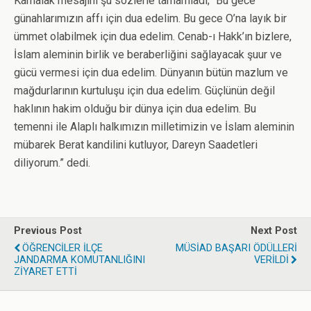
Kamalak mesajını şu sözlerle tamamladı; “Bu gece
günahlarımızın affı için dua edelim. Bu gece O’na layık bir
ümmet olabilmek için dua edelim. Cenab-ı Hakk’ın bizlere,
İslam aleminin birlik ve beraberliğini sağlayacak şuur ve
gücü vermesi için dua edelim. Dünyanın bütün mazlum ve
mağdurlarının kurtuluşu için dua edelim. Güçlünün değil
haklının hakim olduğu bir dünya için dua edelim. Bu
temenni ile Alaplı halkımızın milletimizin ve İslam aleminin
mübarek Berat kandilini kutluyor, Dareyn Saadetleri
diliyorum.” dedi.
Previous Post
Next Post
ÖĞRENCİLER İLÇE
MÜSİAD BAŞARI ÖDÜLLERİ
JANDARMA KOMUTANLIĞINI
VERİLDİ
ZİYARET ETTİ