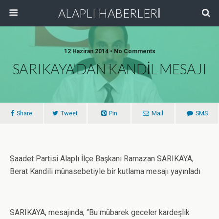
ALAPLI HABERLERİ
12 Haziran 2014 • No Comments
SARIKAYA’DAN KANDİL MESAJI
Share
Tweet
Pin
Mail
SMS
Saadet Partisi Alaplı İlçe Başkanı Ramazan SARIKAYA,
Berat Kandili münasebetiyle bir kutlama mesajı yayınladı
SARIKAYA, mesajında; “Bu mübarek geceler kardeşlik