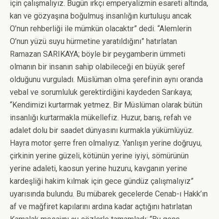
için çalışmalıyız. Bugün ırkçı emperyalizmin esareti altında,
kan ve gözyaşına boğulmuş insanlığın kurtuluşu ancak
O’nun rehberliği ile mümkün olacaktır” dedi. “Alemlerin
O’nun yüzü suyu hürmetine yaratıldığını” hatırlatan
Ramazan SARIKAYA; böyle bir peygamberin ümmeti
olmanın bir insanın sahip olabileceği en büyük şeref
olduğunu vurguladı. Müslüman olma şerefinin aynı oranda
vebal ve sorumluluk gerektirdiğini kaydeden Sarıkaya;
“Kendimizi kurtarmak yetmez. Bir Müslüman olarak bütün
insanlığı kurtarmakla mükellefiz. Huzur, barış, refah ve
adalet dolu bir saadet dünyasını kurmakla yükümlüyüz.
Hayra motor şerre fren olmalıyız. Yanlışın yerine doğruyu,
çirkinin yerine güzeli, kötünün yerine iyiyi, sömürünün
yerine adaleti, kaosun yerine huzuru, kavganın yerine
kardeşliği hakim kılmak için gece gündüz çalışmalıyız”
uyarısında bulundu. Bu mübarek gecelerde Cenab-ı Hakk’ın
af ve mağfiret kapılarını ardına kadar açtığını hatırlatan