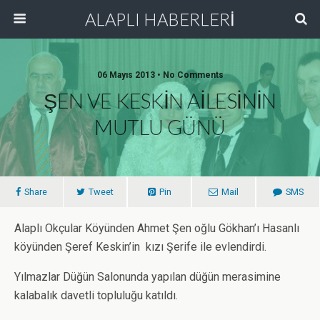
ALAPLI HABERLERİ
06 Mayıs 2013 • No Comments
ŞEN VE KESKİN AİLESİNİN
MUTLU GÜNÜ
Share
Tweet
Pin
Mail
SMS
Alaplı Okçular Köyünden Ahmet Şen oğlu Gökhan’ı Hasanlı
köyünden Şeref Keskin’in kızı Şerife ile evlendirdi.
Yılmazlar Düğün Salonunda yapılan düğün merasimine
kalabalık davetli topluluğu katıldı.