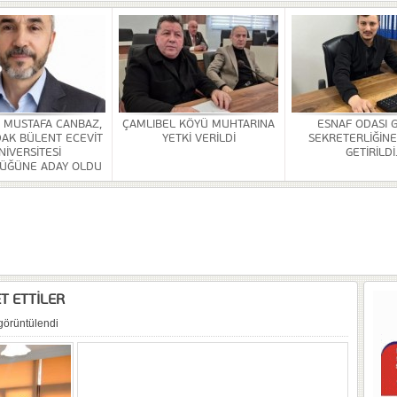
HİZMETİ KALDIRILDI
NSI DÜZENLENDİ
ÜRLÜĞÜ BİNASİ YAPILACAK
. MUSTAFA CANBAZ,
ÇAMLIBEL KÖYÜ MUHTARINA
ESNAF ODASI 
AK BÜLENT ECEVİT
YETKİ VERİLDİ
SEKRETERLİĞİNE
OR
NİVERSİTESİ
GETİRİLDİ
ÜĞÜNE ADAY OLDU
ULDAK BÜLENT ECEVİT ÜNİVERSİTESİ REKTÖRLÜĞÜNE ADAY OLDU
 SEZER GETİRİLDİ.
A VE YAŞATMA DERNEĞİ KONGRESİ YAPILDI
T ETTİLER
görüntülendi