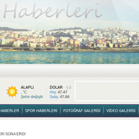
TÜM HABERLER
YURTTAN HABERLER
SPOR HABERLERİ
FOTOĞ
ALAPLI
DOLAR
, °C
Alış:
47.47
Şehir değiştir
Satış:
47.66
HABERLER
SPOR HABERLERİ
FOTOĞRAF GALERİSİ
VİDEO GALERİSİ
Rİ SONA ERDİ