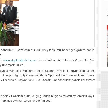
Sonhaberimiz Gazetesinin 4.kuruluş yıldönümü nedeniyle gazete sahibi
r.
li,
www.alaplihaberleri.com
haber sitesi editörü Mustafa Kanca Ertuğrul
rlı olmasını diledi.
şıyaka Mahallesi Muhtarı Dündar Yazgan, Yazıcıoğlu kuyumculuk adına
nı Hüseyin Uğuz, İşadamı ve Alaplı Spor kulübü yönetim kurulu üyesi
alk Otobüsleri Başkan Vekili Sali Koçak, Sonhaberimiz gazetesini ziyaret
r ederek Gazetemiz kurulduğu günden bu yana tarafsız ve objektif yayın
n hepinize ayrı ayrı teşekkür ederim dedi.