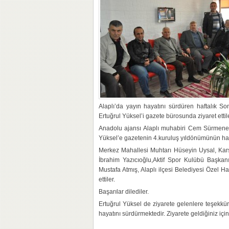
Alaplı’da yayın hayatını sürdüren haftalık 
Ertuğrul Yüksel’i gazete bürosunda ziyaret ettile
Anadolu ajansı Alaplı muhabiri Cem Sürmene
Yüksel’e gazetenin 4.kuruluş yıldönümünün hayı
Merkez Mahallesi Muhtarı Hüseyin Uysal, Kar
İbrahim Yazıcıoğlu,Aktif Spor Kulübü Başka
Mustafa Atmış, Alaplı ilçesi Belediyesi Özel H
ettiler.
Başarılar dilediler.
Ertuğrul Yüksel de ziyarete gelenlere teşekkü
hayatını sürdürmektedir. Ziyarete geldiğiniz içi