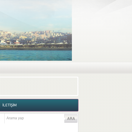
RAF GALERİSİ
VİDEO GALERİSİ
İLETİŞİM
İLETİŞİM