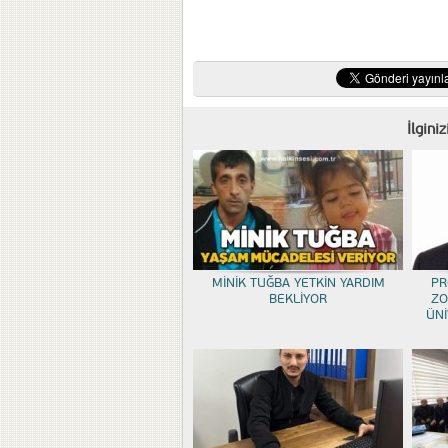
İlgini
MİNİK TUĞBA YETKİN YARDIM
PR
BEKLİYOR
ZO
ÜNİ