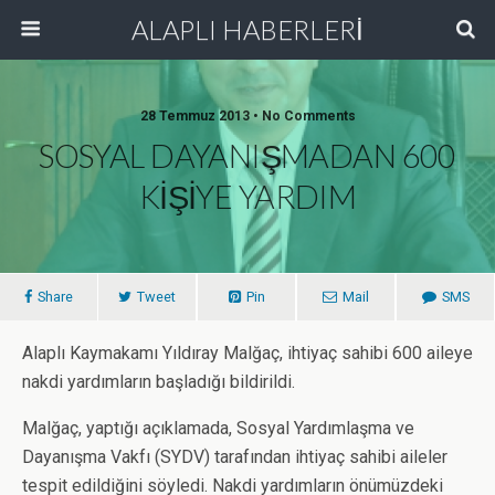
ALAPLI HABERLERİ
28 Temmuz 2013 • No Comments
SOSYAL DAYANIŞMADAN 600
KİŞİYE YARDIM
Share
Tweet
Pin
Mail
SMS
Alaplı Kaymakamı Yıldıray Malğaç, ihtiyaç sahibi 600 aileye
nakdi yardımların başladığı bildirildi.
Malğaç, yaptığı açıklamada, Sosyal Yardımlaşma ve
Dayanışma Vakfı (SYDV) tarafından ihtiyaç sahibi aileler
tespit edildiğini söyledi. Nakdi yardımların önümüzdeki