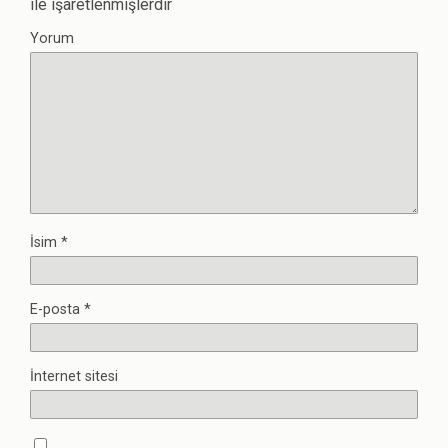
ile işaretlenmişlerdir
Yorum
İsim
*
E-posta
*
İnternet sitesi