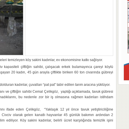
releri temizleyen köy sakini kadınlar, ev ekonomisine katkı sağlıyor.
v kapasiteli çiftliğin sahibi, çalışacak erkek bulamayınca çareyi köylü
ayan 20 kadın, 45 gün arayla çiftlikte biriken 60 ton civarında gübreyi
olduran kadınlar, çuvalları “pat pat” tabir edilen tarım aracına yüklüyor.
kanı ve çiftliğin sahibi Cemal Çelikgöz, yaptığı açıklamada, tavuk gübresi
amadıklarını, bu nedenle zor bir iş olmasına rağmen kadınları istihdam
rını ifade eden Çelikgöz, “Yaklaşık 12 yıl önce tavuk yetiştiriciliğine
ir. Civciv olarak gelen kanatlı hayvanlar 45 günlük bakımın ardından 2
m ediliyor. Köy sakini kadınlar, belirli ücret karşılığında temizlik işini