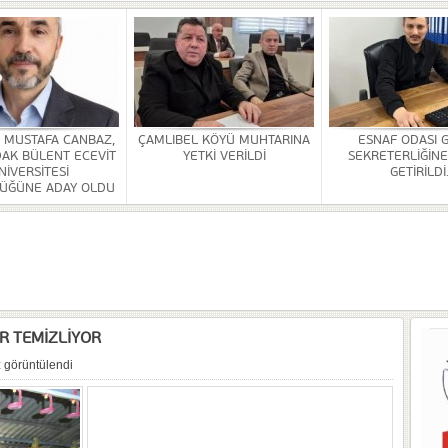
A VE YAŞATMA DERNEĞİ KONGRESİ YAPILDI
Rİ SONA ERDİ
HİZMETİ KALDIRILDI
NSI DÜZENLENDİ
. MUSTAFA CANBAZ,
ÇAMLIBEL KÖYÜ MUHTARINA
ESNAF ODASI 
AK BÜLENT ECEVİT
YETKİ VERİLDİ
SEKRETERLİĞİNE
ÜRLÜĞÜ BİNASİ YAPILACAK
NİVERSİTESİ
GETİRİLDİ
ÜĞÜNE ADAY OLDU
OR
ULDAK BÜLENT ECEVİT ÜNİVERSİTESİ REKTÖRLÜĞÜNE ADAY OLDU
ER TEMİZLİYOR
 görüntülendi