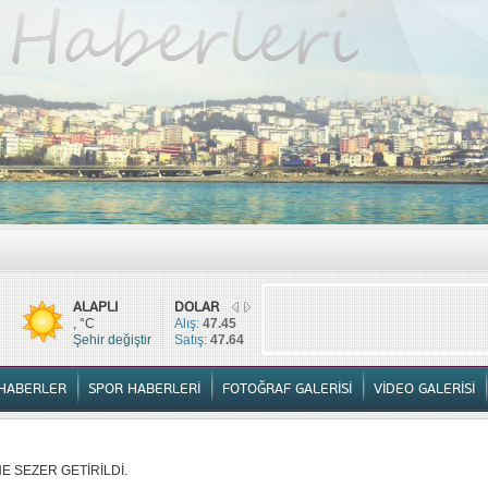
TÜM HABERLER
YURTTAN HABERLER
SPOR HABERLERİ
FOTOĞ
ALAPLI
DOLAR
, °C
Alış:
47.45
Şehir değiştir
Satış:
47.64
HABERLER
SPOR HABERLERİ
FOTOĞRAF GALERİSİ
VİDEO GALERİSİ
 SEZER GETİRİLDİ.