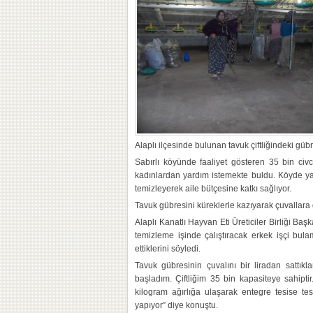
Alaplı ilçesinde bulunan tavuk çiftliğindeki güb
Sabırlı köyünde faaliyet gösteren 35 bin civci
kadınlardan yardım istemekte buldu. Köyde yaş
temizleyerek aile bütçesine katkı sağlıyor.
Tavuk gübresini küreklerle kazıyarak çuvallara d
Alaplı Kanatlı Hayvan Eti Üreticiler Birliği Baş
temizleme işinde çalıştıracak erkek işçi bul
ettiklerini söyledi.
Tavuk gübresinin çuvalını bir liradan sattıkla
başladım. Çiftliğim 35 bin kapasiteye sahipt
kilogram ağırlığa ulaşarak entegre tesise tesli
yapıyor” diye konuştu.