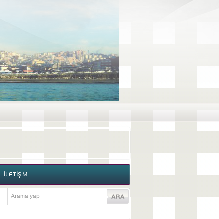
RAF GALERİSİ
VİDEO GALERİSİ
İLETİŞİM
İLETİŞİM