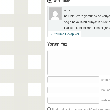
Yorumlar
admin
belli bir ücret diyorsunda ne veriyo
sağla bakalım bu dünyanın birde ö
filan sen kendini kandır.resmi şartl
Bu Yoruma Cevap Ver
Yorum Yaz
İsminiz
Mail a
Web sit
Bir dahaki sefere yorum yaptığımda kullanıl