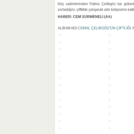
Köy sakinlerinden Fatma Çelikgöz ise gübrel
zorladığını, çiftlikte çalışarak aile bütçesine katk
HABER: CEM SÜRMENELİ (AA)
ALBUM ADI
CEMAL ÇELİKGÖZ’ÜN ÇİFTLİĞİ
, 