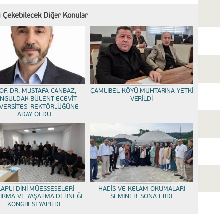
zi Çekebilecek Diğer Konular
OF. DR. MUSTAFA CANBAZ,
ÇAMLIBEL KÖYÜ MUHTARINA YETKİ
NGULDAK BÜLENT ECEVİT
VERİLDİ
VERSİTESİ REKTÖRLÜĞÜNE
ADAY OLDU
LAPLI DİNİ MÜESSESELERİ
HADİS VE KELAM OKUMALARI
TIRMA VE YAŞATMA DERNEĞİ
SEMİNERİ SONA ERDİ
KONGRESİ YAPILDI