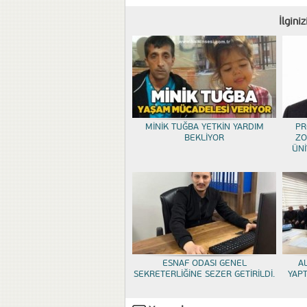
İlgini
MİNİK TUĞBA YETKİN YARDIM
PR
BEKLİYOR
ZO
ÜNİ
ESNAF ODASI GENEL
A
SEKRETERLİĞİNE SEZER GETİRİLDİ.
YAP