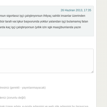
26 Haziran 2013, 17:35
rsun sigortasız işçi çalıştırıyorsun ihtiyaç sahibi insanlar üzerinden
bür tarafı var.işkur başvurunda yoktur yalandan işçi bulamamış falan
arda kaç işçi çalıştırıyorsun (yıllık izin sgk maaş)bunlarıda yazın
dresiniz (gerekli - yayınlanmayacak)
eniz (zorunlu değil)
mak üzere adımı, e-posta adresimi ve web site adresimi bu tarayıcıya