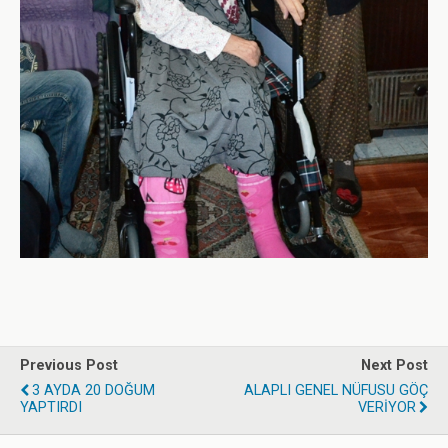
Previous Post
Next Post
3 AYDA 20 DOĞUM
ALAPLI GENEL NÜFUSU GÖÇ
YAPTIRDI
VERİYOR