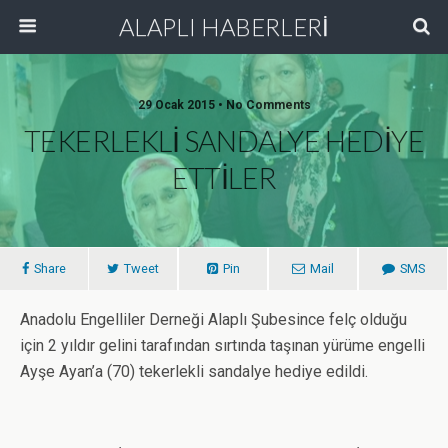
ALAPLI HABERLERİ
29 Ocak 2015 • No Comments
TEKERLEKLİ SANDALYE HEDİYE
ETTİLER
Share
Tweet
Pin
Mail
SMS
Anadolu Engelliler Derneği Alaplı Şubesince felç olduğu
için 2 yıldır gelini tarafından sırtında taşınan yürüme engelli
Ayşe Ayan’a (70) tekerlekli sandalye hediye edildi.