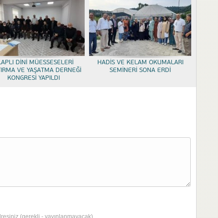
LAPLI DİNİ MÜESSESELERİ
HADİS VE KELAM OKUMALARI
TIRMA VE YAŞATMA DERNEĞİ
SEMİNERİ SONA ERDİ
KONGRESİ YAPILDI
dresiniz (gerekli - yayınlanmayacak)