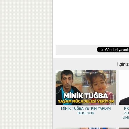
İlgini
MİNİK TUĞBA YETKİN YARDIM
PR
BEKLİYOR
ZO
ÜNİ