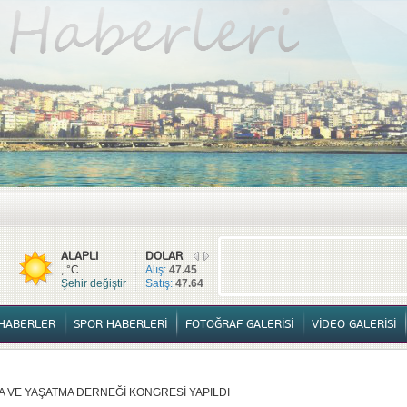
TÜM HABERLER
YURTTAN HABERLER
SPOR HABERLERİ
FOTOĞ
ALAPLI
DOLAR
, °C
Alış:
47.45
Şehir değiştir
Satış:
47.64
HABERLER
SPOR HABERLERİ
FOTOĞRAF GALERİSİ
VİDEO GALERİSİ
A VE YAŞATMA DERNEĞİ KONGRESİ YAPILDI