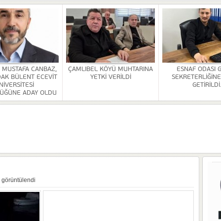
Rİ SONA ERDİ
HİZMETİ KALDIRILDI
NSI DÜZENLENDİ
ÜRLÜĞÜ BİNASİ YAPILACAK
. MUSTAFA CANBAZ,
ÇAMLIBEL KÖYÜ MUHTARINA
ESNAF ODASI 
AK BÜLENT ECEVİT
YETKİ VERİLDİ
SEKRETERLİĞİNE
NİVERSİTESİ
GETİRİLDİ
ÜĞÜNE ADAY OLDU
OR
ULDAK BÜLENT ECEVİT ÜNİVERSİTESİ REKTÖRLÜĞÜNE ADAY OLDU
 SEZER GETİRİLDİ.
 görüntülendi