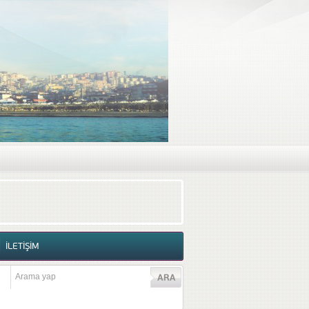
RAF GALERİSİ
VİDEO GALERİSİ
İLETİŞİM
İLETİŞİM