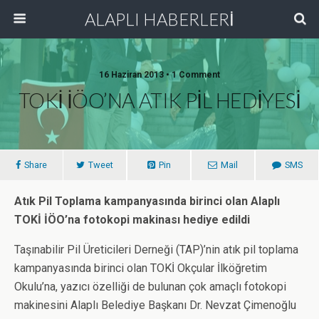
ALAPLI HABERLERİ
16 Haziran 2013 • 1 Comment
TOKİ İÖO’NA ATIK PİL HEDİYESİ
Share
Tweet
Pin
Mail
SMS
Atık Pil Toplama kampanyasında birinci olan Alaplı
TOKİ İÖO’na fotokopi makinası hediye edildi
Taşınabilir Pil Üreticileri Derneği (TAP)’nin atık pil toplama
kampanyasında birinci olan TOKİ Okçular İlköğretim
Okulu’na, yazıcı özelliği de bulunan çok amaçlı fotokopi
makinesini Alaplı Belediye Başkanı Dr. Nevzat Çimenoğlu