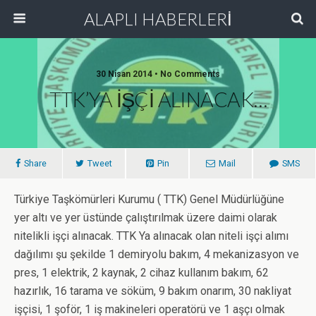
ALAPLI HABERLERİ
30 Nisan 2014 • No Comments
TTK’YA İŞÇİ ALINACAK…
Share
Tweet
Pin
Mail
SMS
Türkiye Taşkömürleri Kurumu ( TTK) Genel Müdürlüğüne
yer altı ve yer üstünde çalıştırılmak üzere daimi olarak
nitelikli işçi alınacak. TTK Ya alınacak olan niteli işçi alımı
dağılımı şu şekilde 1 demiryolu bakım, 4 mekanizasyon ve
pres, 1 elektrik, 2 kaynak, 2 cihaz kullanım bakım, 62
hazırlık, 16 tarama ve söküm, 9 bakım onarım, 30 nakliyat
işçisi, 1 şoför, 1 iş makineleri operatörü ve 1 aşçı olmak