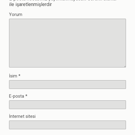
ile işaretlenmişlerdir
Yorum
İsim
*
E-posta
*
İnternet sitesi