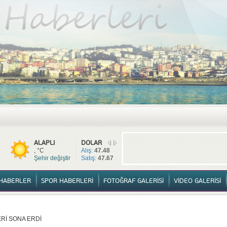
TÜM HABERLER
YURTTAN HABERLER
SPOR HABERLERİ
FOTOĞ
ALAPLI
DOLAR
, °C
Alış:
47.48
Şehir değiştir
Satış:
47.67
HABERLER
SPOR HABERLERİ
FOTOĞRAF GALERİSİ
VİDEO GALERİSİ
Rİ SONA ERDİ