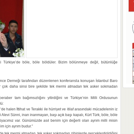
i Türkiye’de böle, böle böldüler. Bizim bölünmeye değil, bütünlüğe
ünce Derneği tarafından düzenlenen konferansta konuşan İstanbul Baro
 çok daha sinsi bire şekilde tek mermi atmadan tek asker sokmadan
eraber tam bağımsızlığını yitirdiğini ve Türkiye’nin Milli Ordusunun
dü:
e’de halen İttihat ve Terakki ile hürriyet ve itilaf arasındaki mücadelenin iz
 Alevi Sünni, inan inanmayan, başı açık başı kapalı, Kürt Türk, böle, böle
iyacımız var. Günümüzde asıl benim için değerli olan ayrım milli misin
nim için ayrım budur.”
de tek mermi atmadan, tek asker sokmadan zihinlerde gerçekleştirildiğini