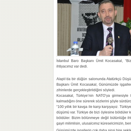
İstanbul Baro Başkanı Ümit Kocasakal, “Biz
ihtiyacımız var dedi.
Alaplı’da bir düğün salonunda Atatürkçü Düş
Başkanı Ümit Kocasakal, Günümüzde işgaller
zihinlerde gerçekleştirildiğini söyledi.
Kocasakal, Türkiye’nin NATO’ya girmesiyle b
kalmadığını öne sürerek sözlerini şöyle sürdür
“100 yıllık bir kavga ile karşı karşıyayız. Türkiy
düşümü var. Türkiye de bizi öylesine böldüler ki
böldüler. Bizim bölünmeye değil bütünlüğe iht
gayri milimlisin, ulusalcımız küreselcimizin, be
Günümüzde işgallerin çok daha sinsi bire şekil