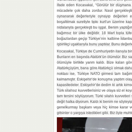
ifade eden Kocasakal, “Görülür bir düşmana
mücadele çok daha zordur. Nasıl gerçekleşti 
oynanarak değerleriyle oynayıp değerleri e
boşaltılmak suretiyle tıpkı kurt’un üzerine ka
nidalarıyla gerçekleşti bu işgal. Benim yaptığı
bağımsız bir ülke değildir. 18 Mart topla t
boğazlardan geçip Türkiye’nin kalbine İstanbul,
işbirlikçi uşaklarıyla bunu yaptılar. Bunu değer
Kocasakal, Türkiye de Cumhuriyetin ilanıyla birli
Bunların en başında Atatürk’ün ölümdür. Biz san
ölümüyle birlikte yarım kaldı. Bize kalan g
Atatürkçüyüm, bana göre Atatürkçü olmak daha L
noktası ise, Türkiye NATO girmesi tam bağımsı
kalmamıştır. Eskişehir’de konuşma yaptım ola
kapasitedeler. Eskişehir’de dedim ki artık kims
Türk silahsız kuvvetlerisiniz ve olaya siz el k
tam tersini söylüyorum. Türki silahlı kuvvetler
değil halka diyorum. Kaldı ki benim ne söyle
genelkurmay başkanı veya hiç kimse karar v
gitsinler o yargıya istedikleri gibi. Biz öyle mu