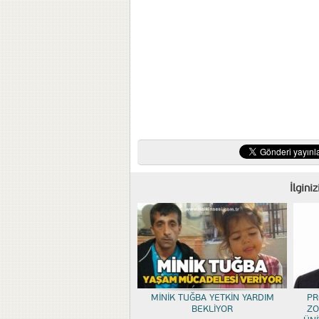
İlgini
MİNİK TUĞBA YETKİN YARDIM
PR
BEKLİYOR
ZO