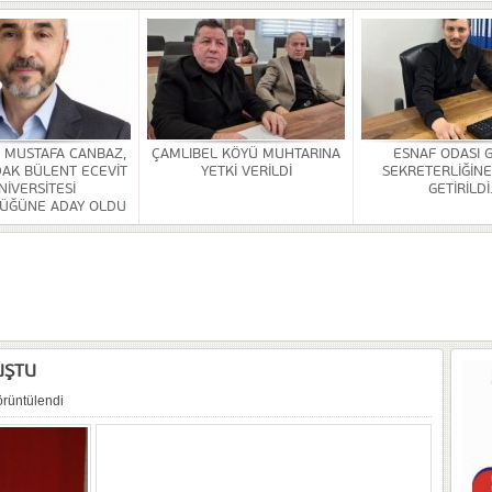
HİZMETİ KALDIRILDI
NSI DÜZENLENDİ
ÜRLÜĞÜ BİNASİ YAPILACAK
. MUSTAFA CANBAZ,
ÇAMLIBEL KÖYÜ MUHTARINA
ESNAF ODASI 
AK BÜLENT ECEVİT
YETKİ VERİLDİ
SEKRETERLİĞİNE
OR
NİVERSİTESİ
GETİRİLDİ
ÜĞÜNE ADAY OLDU
ULDAK BÜLENT ECEVİT ÜNİVERSİTESİ REKTÖRLÜĞÜNE ADAY OLDU
 SEZER GETİRİLDİ.
A VE YAŞATMA DERNEĞİ KONGRESİ YAPILDI
UŞTU
örüntülendi