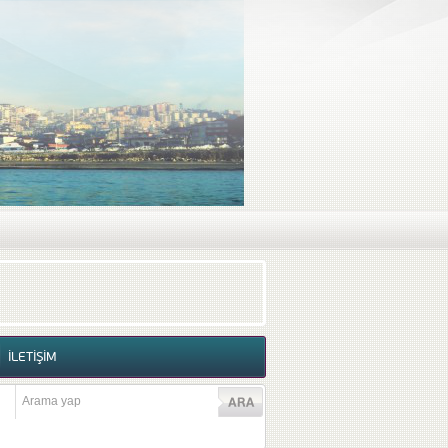
RAF GALERİSİ
VİDEO GALERİSİ
İLETİŞİM
İLETİŞİM