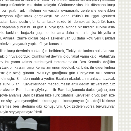
 karşı mücadele çok daha kolaydır. Görünmez sinsi bir düşmana karşı
bu işgal. Türk milletinin kimyasıyla oynanarak, genleriyle genetikleri
rozyona uğratılarak gerçekleşti. Ve daha kötüsü bu işgal içerikleri
patılan kuzu postu gibi kullanılarak sözde bir demokrasi özgürlük barış
m saplama şudur ki. Bu gün Türkiye işgal altında bir ülkedir. Türkiye asla
üfekle tankla o boğazla geçemediler ama daha sonra başka bir yolla o
 Ankara, İzmir’e çıktılar başka askerler var. Bu daha kötü yerli uşakları
lerimizi oynayarak yaptılar.”diye konuştu.
kte karşı devrimin başladığını belirterek, Türkiye de kırılma noktaları var.
ki bir rüya gördük. Cumhuriyet devrimi oldu fakat yarım kaldı. Atatürk’ün
örev bu yarım kalmış cumhuriyeti tamamlamaktır. Ben Kemalist değilim
aik bir kavram ama Kemalizm onun ideolojik kalıbıdır. Bir diğer kırılma
zlığın bittiği gündür. NATO’ya girdiğimiz gün Türkiye’nin milli ordusu
y olmuştu. Birinden muhtıra yedim. Bazıları okuduklarını anlayamayacak
e Türki Silahlı Kuvvetlerinden medet umasın artık dedim siz varsınız. Siz
oyacaksınız. Bunu basın şöyle yansıttı. Baro başkanında darbe çağrısı, ben
i şöyle anlamış Baro başkanı bize Türk Silahsız Kuvvetleri diyor. Ben size
yip ne söyleyemeyeceğimi ne konuşup ne konuşmayacağımı değil ki kimse
eremez ben istediğim gibi konuşurum. Çok zedeleniyorsa buyursunlar
htırayla şey yapamayız.”dedi.