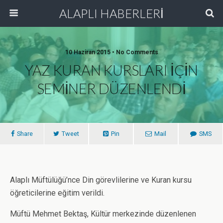
ALAPLI HABERLERİ
10 Haziran 2015 • No Comments
YAZ KURAN KURSLARI İÇİN
SEMİNER DÜZENLENDİ
Share
Tweet
Pin
Mail
SMS
Alaplı Müftülüğü’nce Din görevlilerine ve Kuran kursu
öğreticilerine eğitim verildi.
Müftü Mehmet Bektaş, Kültür merkezinde düzenlenen