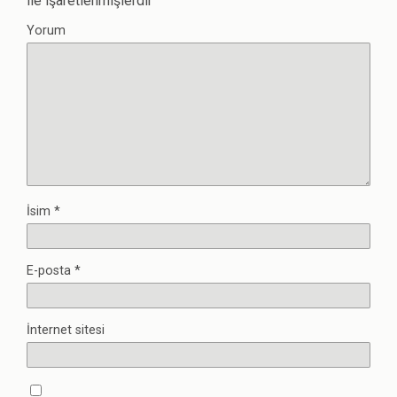
ile işaretlenmişlerdir
Yorum
İsim
*
E-posta
*
İnternet sitesi