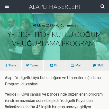
ALAPLI HABERLERİ
03 Mayıs 2013 • No Comments
YEDİGELLİ’DE KUTLU DOĞUM
VE UĞURLAMA PROGRAMI
Share
Tweet
Pin
Mail
SMS
Alaplı Yedigelli köyü Kutlu doğum ve Umrecileri uğurlama
Programı düzenledi.
Yedigelli Köyü camisi ve bahçesinde düzenlenen program
ikindi namazından sonra başladı. Yedigelli Köyünden
önümüzdeki hafta 42 kişilik bir grup umreye gidiyor.