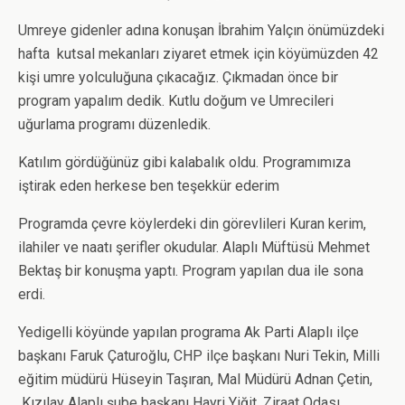
Umreye gidenler adına konuşan İbrahim Yalçın önümüzdeki
hafta kutsal mekanları ziyaret etmek için köyümüzden 42
kişi umre yolculuğuna çıkacağız. Çıkmadan önce bir
program yapalım dedik. Kutlu doğum ve Umrecileri
uğurlama programı düzenledik.
Katılım gördüğünüz gibi kalabalık oldu. Programımıza
iştirak eden herkese ben teşekkür ederim
Programda çevre köylerdeki din görevlileri Kuran kerim,
ilahiler ve naatı şerifler okudular. Alaplı Müftüsü Mehmet
Bektaş bir konuşma yaptı. Program yapılan dua ile sona
erdi.
Yedigelli köyünde yapılan programa Ak Parti Alaplı ilçe
başkanı Faruk Çaturoğlu, CHP ilçe başkanı Nuri Tekin, Milli
eğitim müdürü Hüseyin Taşıran, Mal Müdürü Adnan Çetin,
Kızılay Alaplı şube başkanı Hayri Yiğit, Ziraat Odası