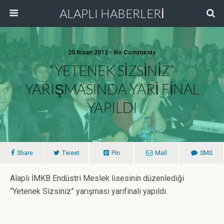
ALAPLI HABERLERİ
25 Nisan 2013 • No Comments
“YETENEK SİZSİNİZ”
YARIŞMASINDA YARİ FİNAL
YAPILDI
Share
Tweet
Pin
Mail
SMS
Alaplı İMKB Endüstri Meslek lisesinin düzenlediği
“Yetenek Sizsiniz” yarışması yarıfinali yapıldı.