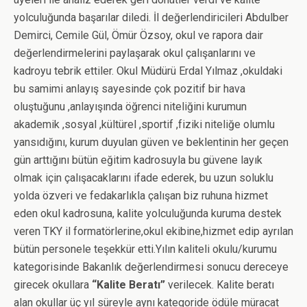
yolculuğunda başarılar diledi. İl değerlendiricileri Abdulber
Demirci, Cemile Gül, Ömür Özsoy, okul ve rapora dair
değerlendirmelerini paylaşarak okul çalışanlarını ve
kadroyu tebrik ettiler. Okul Müdürü Erdal Yılmaz ,okuldaki
bu samimi anlayış sayesinde çok pozitif bir hava
oluştuğunu ,anlayışında öğrenci niteliğini kurumun
akademik ,sosyal ,kültürel ,sportif ,fiziki niteliğe olumlu
yansıdığını, kurum duyulan güven ve beklentinin her geçen
gün arttığını bütün eğitim kadrosuyla bu güvene layık
olmak için çalışacaklarını ifade ederek, bu uzun soluklu
yolda özveri ve fedakarlıkla çalışan biz ruhuna hizmet
eden okul kadrosuna, kalite yolculuğunda kuruma destek
veren TKY il formatörlerine,okul ekibine,hizmet edip ayrılan
bütün personele teşekkür etti.Yılın kaliteli okulu/kurumu
kategorisinde Bakanlık değerlendirmesi sonucu dereceye
girecek okullara
“Kalite Beratı”
verilecek. Kalite beratı
alan okullar üç yıl süreyle aynı kategoride ödüle müracat