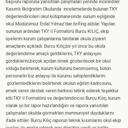
başvuru raporuna yansıtılan çalışmaları yerinde incelediler.
Kasımlı İlköğretim Okulunda incelemelerde bulunan TKY
değerlendiricileri okul kütüphanesinde sunum eşliğinde
okul Müdürümüz Erdal Yılmaz’dan brifing aldılar. Yapılan
sununun ardından TKY il Formatörü Burcu KILIÇ, ekip
üyelerini kurum çalışanlarına tanıtarak okula ziyaret
amaçlarını açıkladı. Burcu Kılıç,bir yıl önce bu okula
değerlendirme amaçlı geldiklerini, TKY anlayışını
gördüklerini,birçok açıdan örnek gösterilecek bir okul
olduğu belirterek, kurum kültürünü benimsemiş, bütün
personelin biz anlayışı ile kurumu sahiplendiklerini
gözlemlediklerini belirterek okulun eğitim kadrosunu,
emek veren destek veren herkesi tebrik ederek teşekkür
etti.TKY il Formatörü ve değerlendiricisi Burcu Kılıç, kurum
olarak iyi bir rapor hazırlandığını ve rapora yansıtılan
çalışmaları okulda görmekten memnuniyet duyduklarını
ifade ettiler. Burcu Kılıç raporun teknik kısımlarını okul ekip
üyeleri ile analiz ederek geri dönütler verdi ve kalite