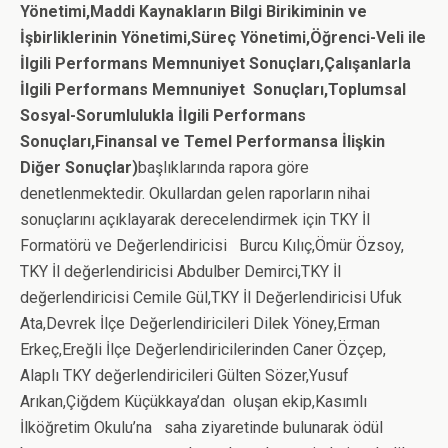
Yönetimi,Maddi Kaynakların Bilgi Birikiminin ve
İşbirliklerinin Yönetimi,Süreç Yönetimi,Öğrenci-Veli ile
İlgili Performans Memnuniyet Sonuçları,Çalışanlarla
İlgili Performans Memnuniyet Sonuçları,Toplumsal
Sosyal-Sorumlulukla İlgili Performans
Sonuçları,Finansal ve Temel Performansa İlişkin
Diğer Sonuçlar)
başlıklarında rapora göre
denetlenmektedir. Okullardan gelen raporların nihai
sonuçlarını açıklayarak derecelendirmek için TKY İl
Formatörü ve Değerlendiricisi Burcu Kılıç,Ömür Özsoy,
TKY İl değerlendiricisi Abdulber Demirci,TKY İl
değerlendiricisi Cemile Gül,TKY İl Değerlendiricisi Ufuk
Ata,Devrek İlçe Değerlendiricileri Dilek Yöney,Erman
Erkeç,Ereğli İlçe Değerlendiricilerinden Caner Özçep,
Alaplı TKY değerlendiricileri Gülten Sözer,Yusuf
Arıkan,Çiğdem Küçükkaya’dan oluşan ekip,Kasımlı
İlköğretim Okulu’na saha ziyaretinde bulunarak ödül