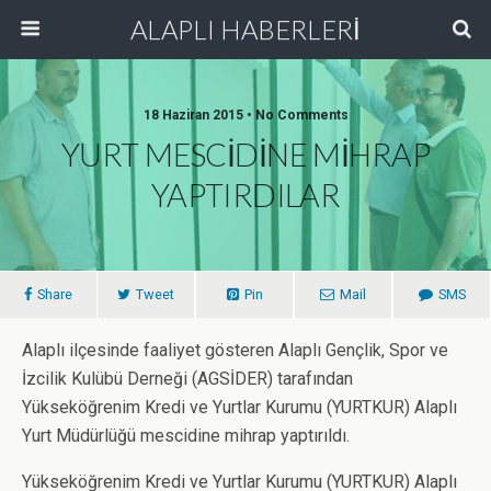
ALAPLI HABERLERİ
18 Haziran 2015 • No Comments
YURT MESCİDİNE MİHRAP
YAPTIRDILAR
Share
Tweet
Pin
Mail
SMS
Alaplı ilçesinde faaliyet gösteren Alaplı Gençlik, Spor ve
İzcilik Kulübü Derneği (AGSİDER) tarafından
Yükseköğrenim Kredi ve Yurtlar Kurumu (YURTKUR) Alaplı
Yurt Müdürlüğü mescidine mihrap yaptırıldı.
Yükseköğrenim Kredi ve Yurtlar Kurumu (YURTKUR) Alaplı