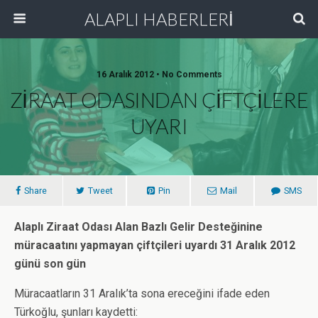
ALAPLI HABERLERİ
16 Aralık 2012 • No Comments
ZİRAAT ODASINDAN ÇİFTÇİLERE
UYARI
Share
Tweet
Pin
Mail
SMS
Alaplı Ziraat Odası Alan Bazlı Gelir Desteğinine
müracaatını yapmayan çiftçileri uyardı 31 Aralık 2012
günü son gün
Müracaatların 31 Aralık’ta sona ereceğini ifade eden
Türkoğlu, şunları kaydetti: