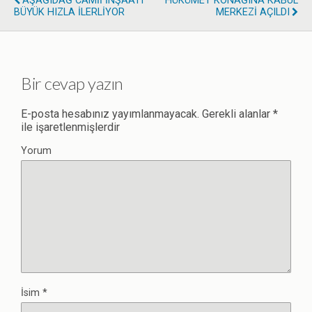
AŞAĞIDAĞ CAMİİ İNŞAATI
HÜKÜMET KONAĞINA KABUL
BÜYÜK HIZLA İLERLİYOR
MERKEZİ AÇILDI
Bir cevap yazın
E-posta hesabınız yayımlanmayacak.
Gerekli alanlar
*
ile işaretlenmişlerdir
Yorum
İsim
*