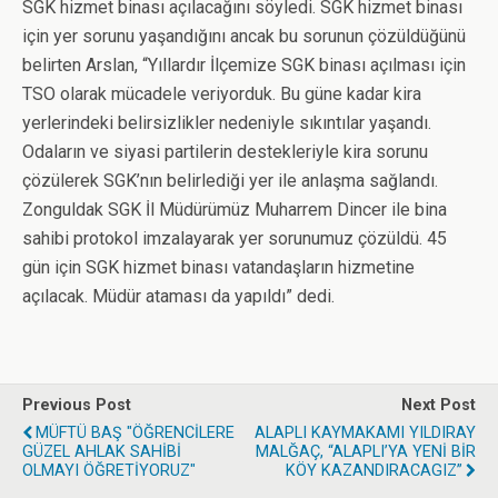
SGK hizmet binası açılacağını söyledi. SGK hizmet binası
için yer sorunu yaşandığını ancak bu sorunun çözüldüğünü
belirten Arslan, “Yıllardır İlçemize SGK binası açılması için
TSO olarak mücadele veriyorduk. Bu güne kadar kira
yerlerindeki belirsizlikler nedeniyle sıkıntılar yaşandı.
Odaların ve siyasi partilerin destekleriyle kira sorunu
çözülerek SGK’nın belirlediği yer ile anlaşma sağlandı.
Zonguldak SGK İl Müdürümüz Muharrem Dincer ile bina
sahibi protokol imzalayarak yer sorunumuz çözüldü. 45
gün için SGK hizmet binası vatandaşların hizmetine
açılacak. Müdür ataması da yapıldı” dedi.
Previous Post
Next Post
MÜFTÜ BAŞ "ÖĞRENCİLERE
ALAPLI KAYMAKAMI YILDIRAY
GÜZEL AHLAK SAHİBİ
MALĞAÇ, “ALAPLI’YA YENİ BİR
OLMAYI ÖĞRETİYORUZ"
KÖY KAZANDIRACAGIZ”