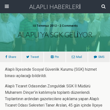
ALAPLI HABERLERİ
10 Temmuz 2012 • 2 Comments
ALAPLI’YA SGK GELİYOR
Share
Tweet
Pin
Mail
SMS
Alaplı İlçesinde Sosyal Güvenlik Kurumu (SGK) hizmet
binası açılacağı bildirildi.
Alaplı Ticaret Odasından Zonguldak SGK İl Müdürü
Muharrem Dinçer’in katılımıyla toplantı düzenlendi.
Toplantının ardından gazetecilere açıklama yapan Alaplı
Ticaret Odası Sekreteri Taner Arslan, 45 gün içinde İlçeye